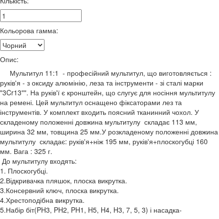
Кількість:
Кольорова гамма:
Опис:
Мультитул 11:1 - професійний мультитул, що виготовляється :
руків'я - з оксиду алюмінію, леза та інструменти - зі сталі марки
"3Cr13"". На руків'ї є кронштейн, що слугує для носіння мультитулу
на ремені. Цей мультитул оснащено фіксаторами лез та
інструментів. У комплект входить поясний тканинний чохол. У
складеному положенні довжина мультитулу складає 113 мм,
ширина 32 мм, товщина 25 мм.У розкладеному положенні довжина
мультитулу складає: руків'я+ніж 195 мм, руків'я+плоскогубці 160
мм. Вага : 325 г.
До мультитулу входять:
1. Плоскогубці.
2.Відкривачка пляшок, плоска викрутка.
3.Консервний ключ, плоска викрутка.
4.Хрестоподібна викрутка.
5.Набір біт(PH3, PH2, PH1, H5, H4, H3, 7, 5, 3) і насадка-