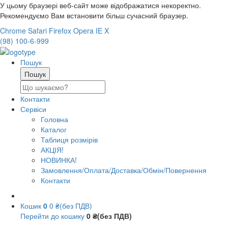
У цьому браузері веб-сайт може відображатися некоректно.
Рекомендуємо Вам встановити більш сучасний браузер.
Chrome
Safari
Firefox
Opera
IE
X
(98) 100-6-999
Пошук
Контакти
Сервіси
Головна
Каталог
Таблиця розмірів
АКЦІЯ!
НОВИНКА!
Замовлення/Оплата/Доставка/Обмін/Повернення
Контакти
Кошик
0
0 ₴(без ПДВ)
Перейти до кошику
0 ₴(без ПДВ)