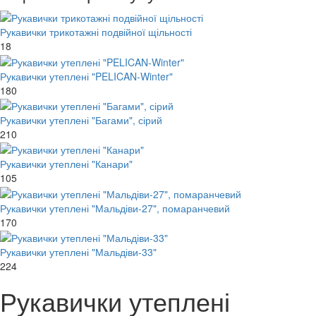
Рукавички трикотажні подвійної щільності
18
Рукавички утеплені "PELICAN-Winter"
180
Рукавички утеплені "Багами", сірий
210
Рукавички утеплені "Канари"
105
Рукавички утеплені "Мальдіви-27", помаранчевий
170
Рукавички утеплені "Мальдіви-33"
224
Рукавички утеплені