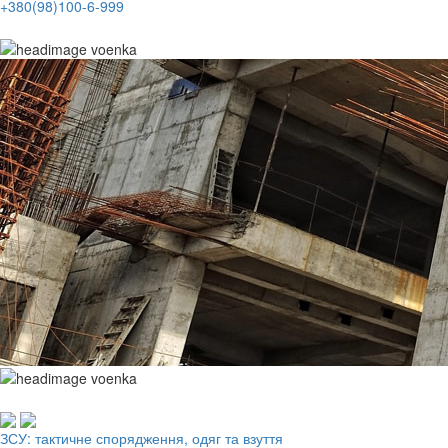
+380(98)100-6-999
Робочий одяг, взуття, ЗІЗ
ЗСУ: тактичне спорядження, одяг та взуття