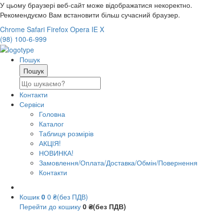
У цьому браузері веб-сайт може відображатися некоректно.
Рекомендуємо Вам встановити більш сучасний браузер.
Chrome
Safari
Firefox
Opera
IE
X
(98) 100-6-999
Пошук
Контакти
Сервіси
Головна
Каталог
Таблиця розмірів
АКЦІЯ!
НОВИНКА!
Замовлення/Оплата/Доставка/Обмін/Повернення
Контакти
Кошик
0
0 ₴(без ПДВ)
Перейти до кошику
0 ₴(без ПДВ)