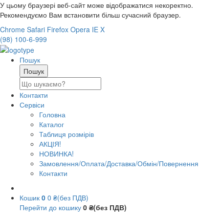
У цьому браузері веб-сайт може відображатися некоректно.
Рекомендуємо Вам встановити більш сучасний браузер.
Chrome
Safari
Firefox
Opera
IE
X
(98) 100-6-999
Пошук
Контакти
Сервіси
Головна
Каталог
Таблиця розмірів
АКЦІЯ!
НОВИНКА!
Замовлення/Оплата/Доставка/Обмін/Повернення
Контакти
Кошик
0
0 ₴(без ПДВ)
Перейти до кошику
0 ₴(без ПДВ)