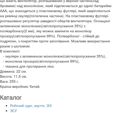
що мають вентилятор, розташований у верхній частині(над
бровами) над монолінзою, який підключається до однієї батарейки
ААА, що знаходиться у пластиковому футлярі, який закріплюється
на ремінці окуляр(потилична частина). На пластиковому футлярі
розташовано регулятор швидкості обертів вентилятора. Оснащені
затемненою монолінзою(світлопропускання 35%) з
полікарбонату(2 мм), яку можна замінити на монолінзу
прозору(світлопропускання 99%). Полікарбонат - стійкий до
подряпин, з покриттям проти запотівання. Можливе використання
разом з шоломом.
В комплекті:
- окуляри з затемненою монолінзою(світлопропускання 35%),
- монолінза прозора(світлопропускання 99%),
- тканина для протирання лінз.
Довжина: 22 см.
Висота: 11,5 см.
Вага: 255 г.
Країна-виробник: Китай.
Каталог
Робочий одяг, взуття, ЗІЗ
ЗСУ