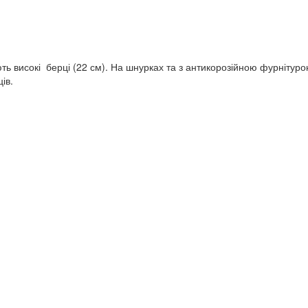
ь високі берці (22 см). На шнурках та з антикорозійною фурнітурою
ів.