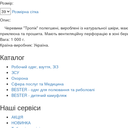
Розмір:
Розмірна сітка
Опис:
Черевики "Тропік" полегшені, вироблені із натуральної шкіри, мают
приклеєна та прошита. Мають вентиляційну перфорацію в зоні берц
Вага: 1 000 г.
Країна-виробник: Україна.
Каталог
Робочий одяг, взуття, ЗІЗ
ЗСУ
Охорона
Сфера послуг та Медицина
BESTER - одяг для полювання та риболовлі
BESTER - дитячий камуфляж
Наші сервіси
АКЦІЯ
НОВИНКА