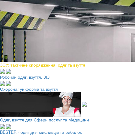
ЗСУ: тактичне спорядження, одяг та взуття
Робочий одяг, взуття, ЗІЗ
Охорона: уніформа та взуття
Одяг, взуття для Сфери послуг та Медицини
BESTER - одяг для мисливців та рибалок