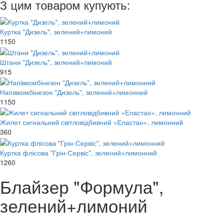
З цим товаром купують:
Куртка "Дизель", зелений+лимоний
1150
Штани "Дизель", зелений+лимоний
915
Напівкомбінезон "Дизель", зелений+лимонний
1150
Жилет сигнальний світловідбивний «Еластан», лимонний
360
Куртка флісова "Грін-Сервіс", зелений+лимонний
1260
Блайзер "Формула",
зелений+лимоний