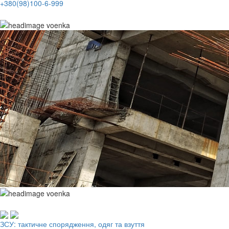
+380(98)100-6-999
Робочий одяг, взуття, ЗІЗ
ЗСУ: тактичне спорядження, одяг та взуття