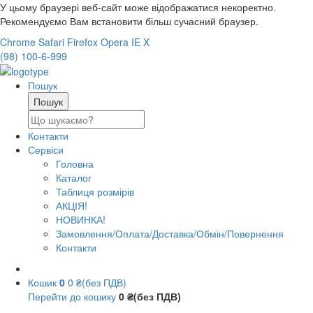
У цьому браузері веб-сайт може відображатися некоректно.
Рекомендуємо Вам встановити більш сучасний браузер.
Chrome
Safari
Firefox
Opera
IE
X
(98) 100-6-999
Пошук
Контакти
Сервіси
Головна
Каталог
Таблиця розмірів
АКЦІЯ!
НОВИНКА!
Замовлення/Оплата/Доставка/Обмін/Повернення
Контакти
Кошик
0
0 ₴(без ПДВ)
Перейти до кошику
0 ₴(без ПДВ)