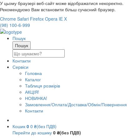
У цьому браузері веб-сайт може відображатися некоректно.
Рекомендуємо Вам встановити більш сучасний браузер.
Chrome
Safari
Firefox
Opera
IE
X
(98) 100-6-999
Пошук
Контакти
Сервіси
Головна
Каталог
Таблиця розмірів
АКЦІЯ!
НОВИНКА!
Замовлення/Оплата/Доставка/Обмін/Повернення
Контакти
Кошик
0
0 ₴(без ПДВ)
Перейти до кошику
0 ₴(без ПДВ)