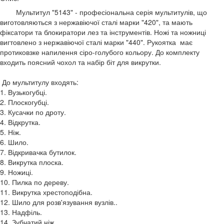
Мультитул "5143" - професіональна серія мультитулів, що
виготовляються з нержавіючої сталі марки "420", та мають
фіксатори та блокиратори лез та інструментів. Ножі та ножниці
вигтовлено з нержавіючої сталі марки "440". Рукоятка має
протиковзке напилення сіро-голубого кольору. До комплекту
входить поясний чохол та набір біт для викрутки.
До мультитулу входять:
1. Вузькогубці.
2. Плоскогубці.
3. Кусачки по дроту.
4. Відкрутка.
5. Ніж.
6. Шило.
7. Відкривачка бутилок.
8. Викрутка плоска.
9. Ножиці.
10. Пилка по дереву.
11. Викрутка хрестоподібна.
12. Шило для розв'язування вузлів..
13. Надфіль.
14. Зубчатий ніж.