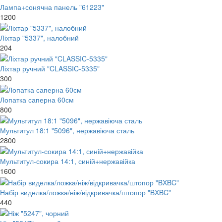
Лампа+сонячна панель "61223"
1200
Ліхтар "5337", налобний
204
Ліхтар ручний "CLASSIC-5335"
300
Лопатка саперна 60см
800
Мультитул 18:1 "5096", нержавіюча сталь
2800
Мультитул-сокира 14:1, синій+нержавійка
1600
Набір виделка/ложка/ніж/відкривачка/штопор "BXBC"
440