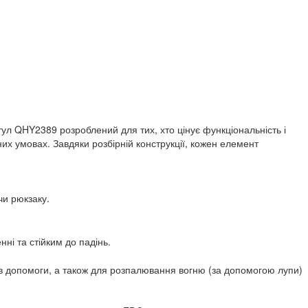
тул QHY2389 розроблений для тих, хто цінує функціональність і
них умовах. Завдяки розбірній конструкції, кожен елемент
чи рюкзаку.
ні та стійким до падінь.
лів допомоги, а також для розпалювання вогню (за допомогою лупи)