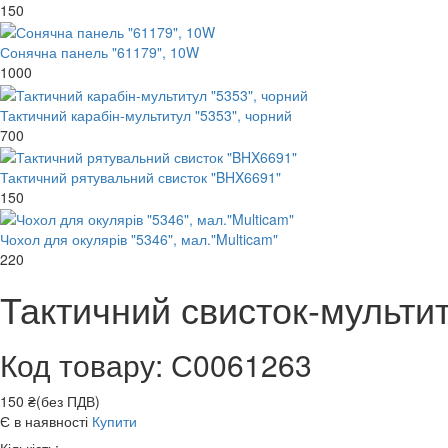
150
Сонячна панель "61179", 10W
1000
Тактичний карабін-мультитул "5353", чорний
700
Тактичний рятувальний свисток "BHX6691"
150
Чохол для окулярів "5346", мал."Multicam"
220
Тактичний свисток-мульти
Код товару: С0061263
150 ₴(без ПДВ)
Є в наявності
Купити