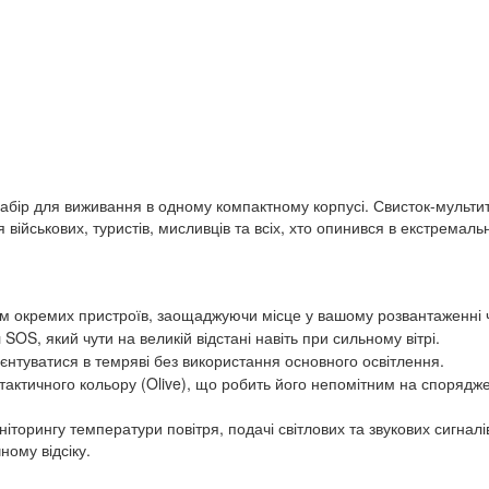
 набір для виживання в одному компактному корпусі. Свисток-мульти
військових, туристів, мисливців та всіх, хто опинився в екстремаль
м окремих пристроїв, заощаджуючи місце у вашому розвантаженні 
 SOS, який чути на великій відстані навіть при сильному вітрі.
єнтуватися в темряві без використання основного освітлення.
 тактичного кольору (Olive), що робить його непомітним на споряджен
ніторингу температури повітря, подачі світлових та звукових сигна
ному відсіку.