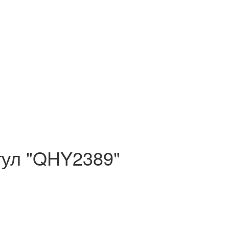
тул "QHY2389"