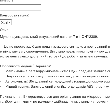
Кількість:
Кольорова гамма:
Опис:
Мультифункціональний рятувальний свисток 7 в 1 QHY2389
.
Це не просто засіб для подачі звукового сигналу, а повноцінний
мінімальну вагу спорядження. Він стане незамінним помічником для 
інструменту легко доступний і готовий до роботи за лічені секунди.
Особливості моделі / Переваги
:
Максимальна багатофункціональність: Один предмет замінює сі
·
Надійність у сигналізації: Гучний свисток дозволяє подати сигнал
·
Автономність: Вбудований світлодіодний ліхтарик допоможе зорі
·
Міцний корпус: Виготовлений зі стійкого до ударів ABS-пластику
·
Призначення: Використовується для орієнтування на місцевості, мо
та зберігання критично важливих дрібниць (ліки, сірники) у герметич