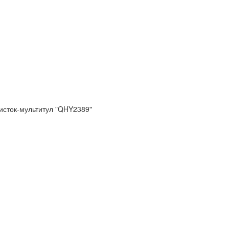
исток-мультитул "QHY2389"