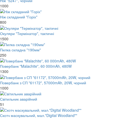
Ніж "5247", чорний
1000
Ніж складаний "Горіх"
800
Окуляри "Термінатор", тактичні
1500
Пилка складна "190мм"
250
Повербанк "Malachite", 60 000mAh, 480W
1300
Повербанк з СП "61172", 57000mAh, 20W, чорний
1000
Світильник аварійний
51
Скотч маскувальний, мал."Digital Woodland""