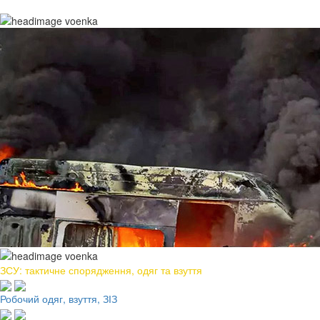
ЗСУ: тактичне спорядження, одяг та взуття
Робочий одяг, взуття, ЗІЗ