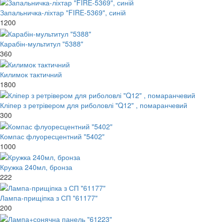
Запальничка-ліхтар "FIRE-5369", синій
1200
Карабін-мультитул "5388"
360
Килимок тактичний
1800
Кліпер з ретрівером для риболовлі "Q12" , помаранчевий
300
Компас флуоресцентний "5402"
1000
Кружка 240мл, бронза
222
Лампа-прищіпка з СП "61177"
200