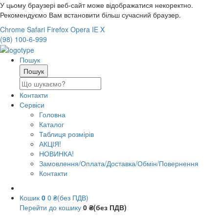
У цьому браузері веб-сайт може відображатися некоректно.
Рекомендуємо Вам встановити більш сучасний браузер.
Chrome
Safari
Firefox
Opera
IE
X
(98) 100-6-999
Пошук
Контакти
Сервіси
Головна
Каталог
Таблиця розмірів
АКЦІЯ!
НОВИНКА!
Замовлення/Оплата/Доставка/Обмін/Повернення
Контакти
Кошик
0
0 ₴(без ПДВ)
Перейти до кошику
0 ₴(без ПДВ)