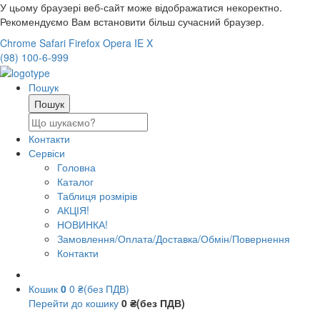
У цьому браузері веб-сайт може відображатися некоректно.
Рекомендуємо Вам встановити більш сучасний браузер.
Chrome
Safari
Firefox
Opera
IE
X
(98) 100-6-999
Пошук
Контакти
Сервіси
Головна
Каталог
Таблиця розмірів
АКЦІЯ!
НОВИНКА!
Замовлення/Оплата/Доставка/Обмін/Повернення
Контакти
Кошик
0
0 ₴(без ПДВ)
Перейти до кошику
0 ₴(без ПДВ)