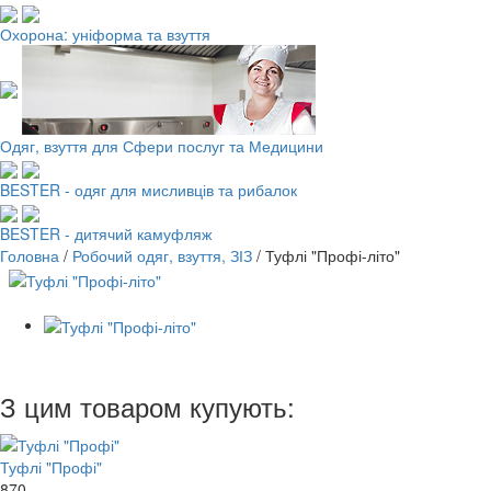
Охорона: уніформа та взуття
Одяг, взуття для Сфери послуг та Медицини
BESTER - одяг для мисливців та рибалок
BESTER - дитячий камуфляж
Головна
/
Робочий одяг, взуття, ЗІЗ
/
Туфлі "Профі-літо"
З цим товаром купують:
Туфлі "Профі"
870