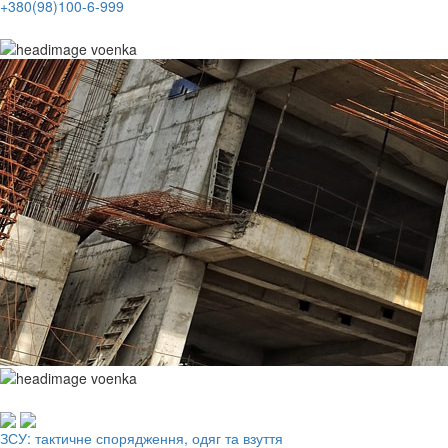
+380(98)100-6-999
Робочий одяг, взуття, ЗІЗ
ЗСУ: тактичне спорядження, одяг та взуття