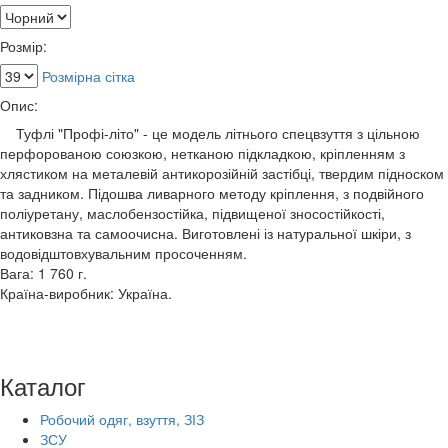
Розмір:
Розмірна сітка
Опис:
Туфлі "Профі-літо" - це модель літнього спецвзуття з цільною
перфорованою союзкою, нетканою підкладкою, кріпленням з
хлястиком на металевій антикорозійній застібці, твердим підноском
та задником. Підошва ливарного методу кріплення, з подвійного
поліуретану, маслобензостійка, підвищеної зносостійкості,
антиковзна та самоочисна. Виготовлені із натуральної шкіри, з
водовідштовхувальним просоченням.
Вага: 1 760 г.
Країна-виробник: Україна.
Каталог
Робочий одяг, взуття, ЗІЗ
ЗСУ