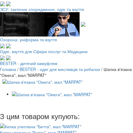
ЗСУ: тактичне спорядження, одяг та взуття
Охорона: уніформа та взуття
Одяг, взуття для Сфери послуг та Медицини
BESTER - дитячий камуфляж
Головна
/
BESTER - одяг для мисливців та рибалок
/
Шапка в'язана
"Омега", мал."MARPAT"
З цим товаром купують:
Кепка утеплена "Бетта", мал."MARPAT"