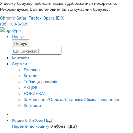
У цьому браузері веб-сайт може відображатися некоректно.
Рекомендуємо Вам встановити більш сучасний браузер.
Chrome
Safari
Firefox
Opera
IE
X
(98) 100-6-999
Пошук
Контакти
Сервіси
Головна
Каталог
Таблиця розмірів
АКЦІЯ!
НОВИНКА!
Замовлення/Оплата/Доставка/Обмін/Повернення
Контакти
Кошик
0
0 ₴(без ПДВ)
Перейти до кошику
0 ₴(без ПДВ)