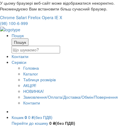
У цьому браузері веб-сайт може відображатися некоректно.
Рекомендуємо Вам встановити більш сучасний браузер.
Chrome
Safari
Firefox
Opera
IE
X
(98) 100-6-999
Пошук
Контакти
Сервіси
Головна
Каталог
Таблиця розмірів
АКЦІЯ!
НОВИНКА!
Замовлення/Оплата/Доставка/Обмін/Повернення
Контакти
Кошик
0
0 ₴(без ПДВ)
Перейти до кошику
0 ₴(без ПДВ)