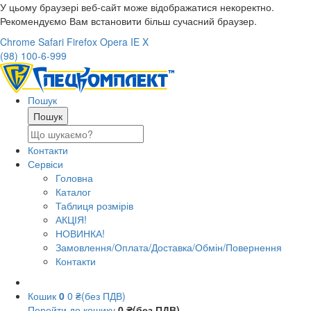
У цьому браузері веб-сайт може відображатися некоректно.
Рекомендуємо Вам встановити більш сучасний браузер.
Chrome
Safari
Firefox
Opera
IE
X
(98) 100-6-999
Пошук
Контакти
Сервіси
Головна
Каталог
Таблиця розмірів
АКЦІЯ!
НОВИНКА!
Замовлення/Оплата/Доставка/Обмін/Повернення
Контакти
Кошик
0
0 ₴(без ПДВ)
Перейти до кошику
0 ₴(без ПДВ)