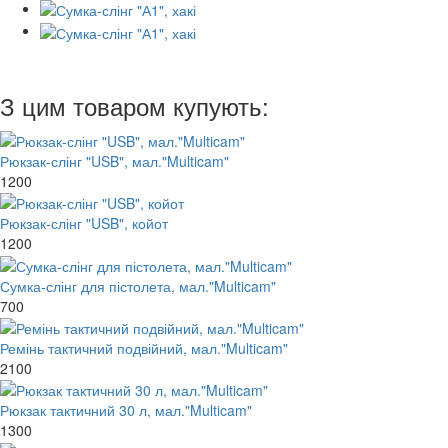
З цим товаром купують:
Рюкзак-слінг "USB", мал."Multicam"
1200
Рюкзак-слінг "USB", койот
1200
Сумка-слінг для пістолета, мал."Multicam"
700
Ремінь тактичний подвійний, мал."Multicam"
2100
Рюкзак тактичний 30 л, мал."Multicam"
1300