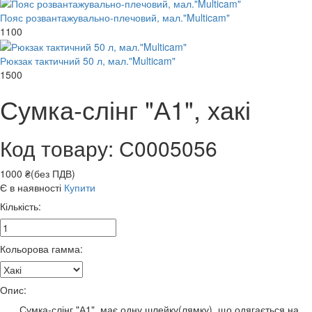
Пояс розвантажувально-плечовий, мал."Multicam"
1100
Рюкзак тактичний 50 л, мал."Multicam"
1500
Сумка-слінг "А1", хакі
Код товару: С0005056
1000 ₴(без ПДВ)
Є в наявності
Купити
Кількість:
Кольорова гамма:
Опис:
Сумка-слінг "А1", має одну шлейку(лямку), що одягається на