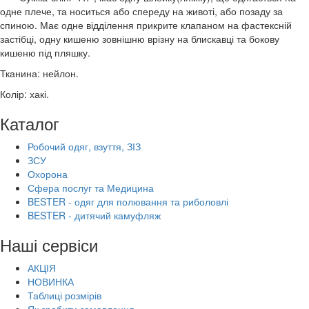
одне плече, та носиться або спереду на животі, або позаду за
спиною. Має одне відділення прикрите клапаном на фастексній
застібці, одну кишеню зовнішню врізну на блискавці та бокову
кишеню під пляшку.
Тканина: нейлон.
Колір: хакі.
Каталог
Робочий одяг, взуття, ЗІЗ
ЗСУ
Охорона
Сфера послуг та Медицина
BESTER - одяг для полювання та риболовлі
BESTER - дитячий камуфляж
Наші сервіси
АКЦІЯ
НОВИНКА
Таблиці розмірів
Як зробити замовлення