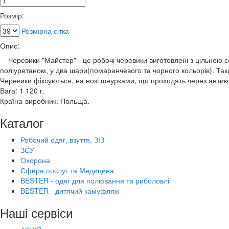
Розмір:
Розмірна сітка
Опис:
Черевики "Майстер" - це робочі черевики виготовлені з цільною 
поліуретаном, у два шари(помаранчевого та чорного кольорів). Таки
Черевики фіксуються, на нозі шнурками, що проходять через антико
Вага: 1 120 г.
Країна-виробник: Польща.
Каталог
Робочий одяг, взуття, ЗІЗ
ЗСУ
Охорона
Сфера послуг та Медицина
BESTER - одяг для полювання та риболовлі
BESTER - дитячий камуфляж
Наші сервіси