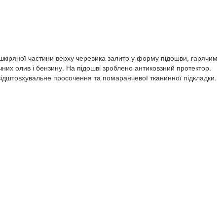
шкіряної частини верху черевика залито у форму підошви, гарячим
чних олив і бензину. На підошві зроблено антиковзний протектор.
овідштовхувальне просочення та помаранчевої тканинної підкладки.