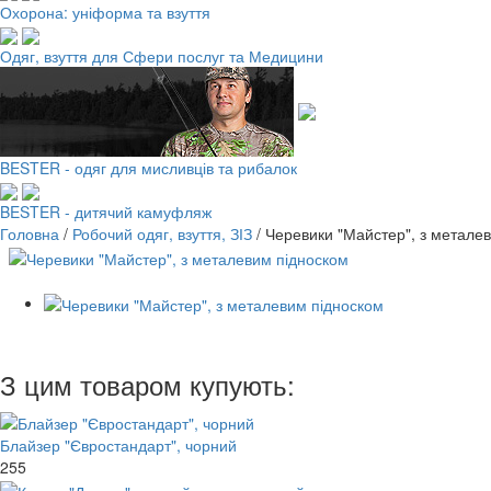
Охорона: уніформа та взуття
Одяг, взуття для Сфери послуг та Медицини
BESTER - одяг для мисливців та рибалок
BESTER - дитячий камуфляж
Головна
/
Робочий одяг, взуття, ЗІЗ
/
Черевики "Майстер", з метале
З цим товаром купують:
Блайзер "Євростандарт", чорний
255