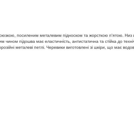
союзкою, посиленим металевим підноском та жорсткою п'ятою. Низ 
м чином підошва має еластичність, антистатична та стійка до техні
розійні металеві петлі. Черевики виготовлені зі шкіри, що має вод