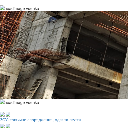
Робочий одяг, взуття, ЗІЗ
ЗСУ: тактичне спорядження, одяг та взуття