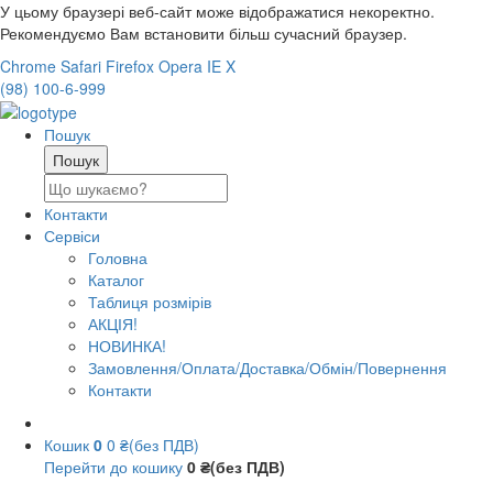
У цьому браузері веб-сайт може відображатися некоректно.
Рекомендуємо Вам встановити більш сучасний браузер.
Chrome
Safari
Firefox
Opera
IE
X
(98) 100-6-999
Пошук
Контакти
Сервіси
Головна
Каталог
Таблиця розмірів
АКЦІЯ!
НОВИНКА!
Замовлення/Оплата/Доставка/Обмін/Повернення
Контакти
Кошик
0
0 ₴(без ПДВ)
Перейти до кошику
0 ₴(без ПДВ)