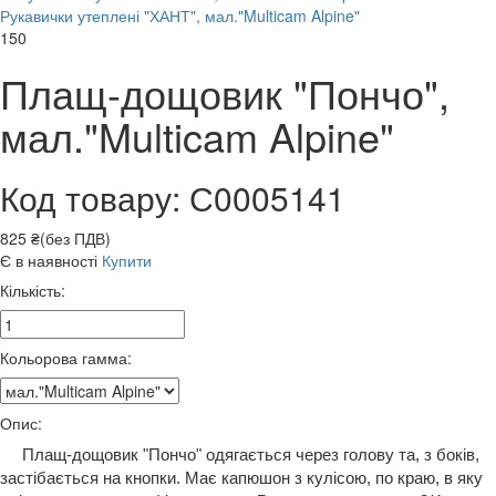
Рукавички утеплені "ХАНТ", мал."Multicam Alpine"
150
Плащ-дощовик "Пончо",
мал."Multicam Alpine"
Код товару: С0005141
825 ₴(без ПДВ)
Є в наявності
Купити
Кількість:
Кольорова гамма:
Опис:
Плащ-дощовик "Пончо" одягається через голову та, з боків,
застібається на кнопки. Має капюшон з кулісою, по краю, в яку