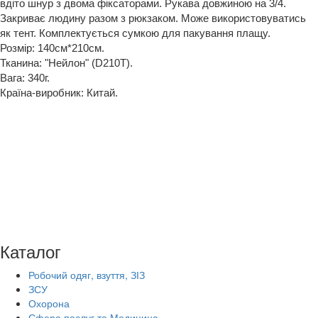
вдіто шнур з двома фіксаторами. Рукава довжиною на 3/4.
Закриває людину разом з рюкзаком. Може використовуватись
як тент. Комплектується сумкою для пакування плащу.
Розмір: 140см*210см.
Тканина: "Нейлон" (D210T).
Вага: 340г.
Країна-виробник: Китай.
Каталог
Робочий одяг, взуття, ЗІЗ
ЗСУ
Охорона
Сфера послуг та Медицина