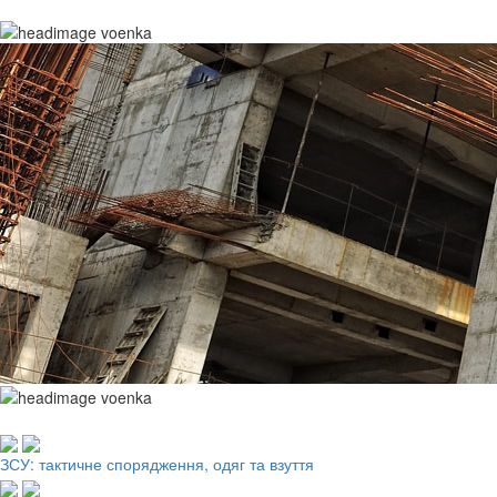
Робочий одяг, взуття, ЗІЗ
ЗСУ: тактичне спорядження, одяг та взуття