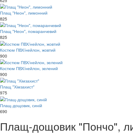
625
Плащ "Неон", лимонний
825
Плащ "Неон", помаранчевий
825
Костюм ПВХ/нейлон, жовтий
900
Костюм ПВХ/нейлон, зелений
900
Плащ "Хімзахист"
975
Плащ-дощовик, синій
690
Плащ-дощовик "Пончо", л