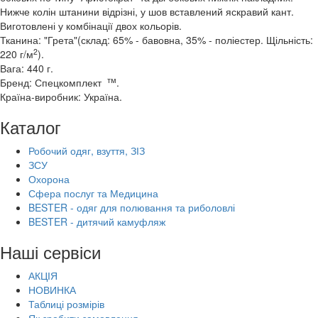
Нижче колін штанини відрізні, у шов вставлений яскравий кант.
Виготовлені у комбінації двох кольорів.
Тканина: "Грета"(склад: 65% - бавовна, 35% - поліестер. Щільність:
2
220 г/м
).
Вага: 440 г.
тм
Бренд: Спецкомплект
.
Країна-виробник: Україна.
Каталог
Робочий одяг, взуття, ЗІЗ
ЗСУ
Охорона
Сфера послуг та Медицина
BESTER - одяг для полювання та риболовлі
BESTER - дитячий камуфляж
Наші сервіси
АКЦІЯ
НОВИНКА
Таблиці розмірів
Як зробити замовлення