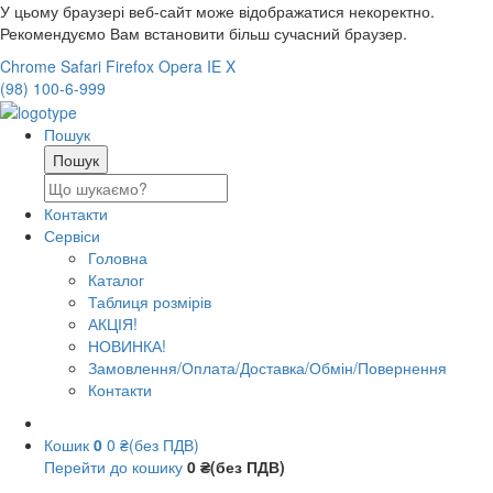
У цьому браузері веб-сайт може відображатися некоректно.
Рекомендуємо Вам встановити більш сучасний браузер.
Chrome
Safari
Firefox
Opera
IE
X
(98) 100-6-999
Пошук
Контакти
Сервіси
Головна
Каталог
Таблиця розмірів
АКЦІЯ!
НОВИНКА!
Замовлення/Оплата/Доставка/Обмін/Повернення
Контакти
Кошик
0
0 ₴(без ПДВ)
Перейти до кошику
0 ₴(без ПДВ)