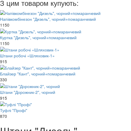
З цим товаром купують:
Напівкомбінезон "Дизель", чорний+помаранчевий
1150
Куртка "Дизель", чорний+помаранчевий
1150
Штани робочі «Шляховик-1»
915
Блайзер "Кант", чорний+помаранчевий
330
Штани "Дорожник-2", чорний
915
Туфлі "Профі"
870
Штани "Дизель",