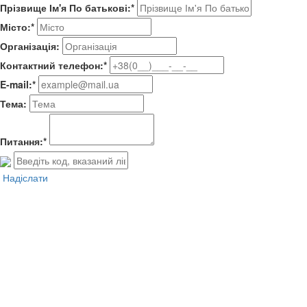
Прізвище Ім'я По батькові:*
Місто:*
Організація:
Контактний телефон:*
E-mail:*
Тема:
Питання:*
Надіслати