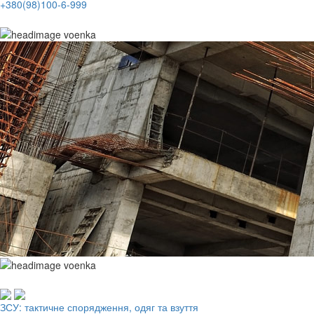
+380(98)100-6-999
Робочий одяг, взуття, ЗІЗ
ЗСУ: тактичне спорядження, одяг та взуття