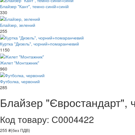
Блайзер "Кант", темно-синій+синій
330
Блайзер, зелений
255
Куртка "Дизель", чорний+помаранчевий
1150
Жилет "Монтажник"
960
Футболка, червоний
285
Блайзер "Євростандарт", 
Код товару: С0004422
255 ₴(без ПДВ)