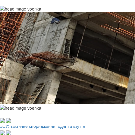
Робочий одяг, взуття, ЗІЗ
ЗСУ: тактичне спорядження, одяг та взуття