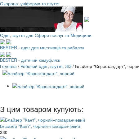
Охорона: уніформа та взуття
Одяг, взуття для Сфери послуг та Медицини
BESTER - одяг для мисливців та рибалок
BESTER - дитячий камуфляж
Головна
/
Робочий одяг, взуття, ЗІЗ
/
Блайзер "Євростандарт", чорн
З цим товаром купують:
Блайзер "Кант", чорний+помаранчевий
330