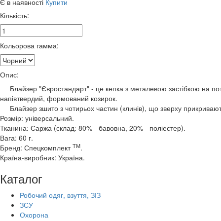
Є в наявності
Купити
Кількість:
Кольорова гамма:
Опис:
Блайзер "Євростандарт" - це кепка з металевою застібкою на потил
напівтвердий, формований козирок.
Блайзер зшито з чотирьох частин (клинів), що зверху прикривають
Розмір: універсальний.
Тканина: Саржа (склад: 80% - бавовна, 20% - поліестер).
Вага: 60 г.
ТМ
Бренд: Спецкомплект
.
Країна-виробник: Україна.
Каталог
Робочий одяг, взуття, ЗІЗ
ЗСУ
Охорона