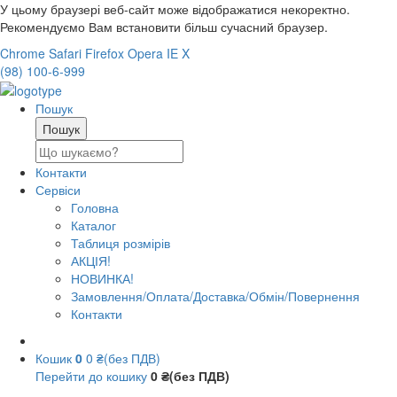
У цьому браузері веб-сайт може відображатися некоректно.
Рекомендуємо Вам встановити більш сучасний браузер.
Chrome
Safari
Firefox
Opera
IE
X
(98) 100-6-999
Пошук
Контакти
Сервіси
Головна
Каталог
Таблиця розмірів
АКЦІЯ!
НОВИНКА!
Замовлення/Оплата/Доставка/Обмін/Повернення
Контакти
Кошик
0
0 ₴(без ПДВ)
Перейти до кошику
0 ₴(без ПДВ)