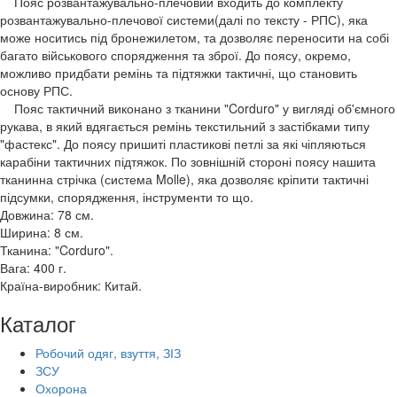
Пояс розвантажувально-плечовий входить до комплекту
розвантажувально-плечової системи(далі по тексту - РПС), яка
може носитись під бронежилетом, та дозволяє переносити на собі
багато військового спорядження та зброї. До поясу, окремо,
можливо придбати ремінь та підтяжки тактичні, що становить
основу РПС.
Пояс тактичний виконано з тканини "Corduro" у вигляді об'ємного
рукава, в який вдягається ремінь текстильний з застібками типу
"фастекс". До поясу пришиті пластикові петлі за які чіпляються
карабіни тактичних підтяжок. По зовнішній стороні поясу нашита
тканинна стрічка (система Molle), яка дозволяє кріпити тактичні
підсумки, спорядження, інструменти то що.
Довжина: 78 см.
Ширина: 8 см.
Тканина: "Corduro".
Вага: 400 г.
Країна-виробник: Китай.
Каталог
Робочий одяг, взуття, ЗІЗ
ЗСУ
Охорона