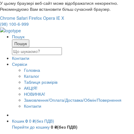
У цьому браузері веб-сайт може відображатися некоректно.
Рекомендуємо Вам встановити більш сучасний браузер.
Chrome
Safari
Firefox
Opera
IE
X
(98) 100-6-999
Пошук
Контакти
Сервіси
Головна
Каталог
Таблиця розмірів
АКЦІЯ!
НОВИНКА!
Замовлення/Оплата/Доставка/Обмін/Повернення
Контакти
Кошик
0
0 ₴(без ПДВ)
Перейти до кошику
0 ₴(без ПДВ)