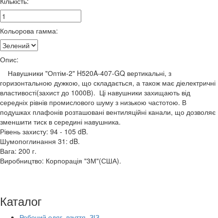
Кількість:
Кольорова гамма:
Опис:
Навушники "Оптім-2" H520A-407-GQ вертикальні, з
горизонтальною дужкою, що складається, а також має діелектричні
властивості(захист до 1000В). Ці навушники захищають від
середніх рівнів промислового шуму з низькою частотою. В
подушках плафонів розташовані вентиляційні канали, що дозволяє
зменшити тиск в середині навушника.
Рівень захисту: 94 - 105 dB.
Шумопоглинання 31: dB.
Вага: 200 г.
Виробництво: Корпорація "3М"(США).
Каталог
Робочий одяг, взуття, ЗІЗ