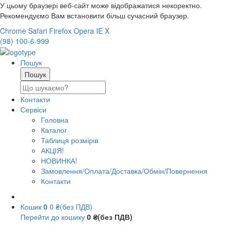
У цьому браузері веб-сайт може відображатися некоректно.
Рекомендуємо Вам встановити більш сучасний браузер.
Chrome
Safari
Firefox
Opera
IE
X
(98) 100-6-999
Пошук
Контакти
Сервіси
Головна
Каталог
Таблиця розмірів
АКЦІЯ!
НОВИНКА!
Замовлення/Оплата/Доставка/Обмін/Повернення
Контакти
Кошик
0
0 ₴(без ПДВ)
Перейти до кошику
0 ₴(без ПДВ)