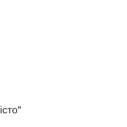
істо"