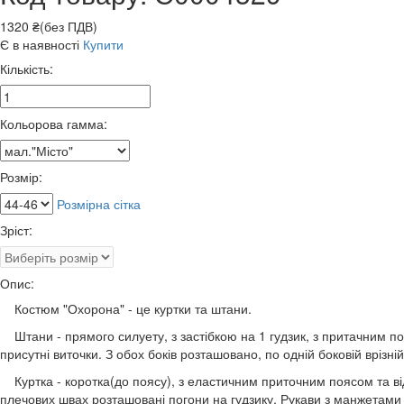
1320 ₴(без ПДВ)
Є в наявності
Купити
Кількість:
Кольорова гамма:
Розмір:
Розмірна сітка
Зріст:
Опис:
Костюм "Охорона" - це куртки та штани.
Штани - прямого силуету, з застібкою на 1 гудзик, з притачним пояс
присутні виточки. З обох боків розташовано, по одній боковій врізній
Куртка - коротка(до поясу), з еластичним приточним поясом та від
плечових швах розташовані погони на гудзику. Рукави з манжетами 