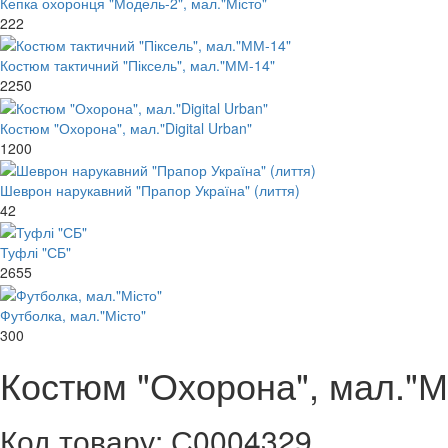
Кепка охоронця "Модель-2", мал."Місто"
222
Костюм тактичний "Піксель", мал."ММ-14"
2250
Костюм "Охорона", мал."Digital Urban"
1200
Шеврон нарукавний "Прапор Україна" (лиття)
42
Туфлі "СБ"
2655
Футболка, мал."Місто"
300
Костюм "Охорона", мал."М
Код товару: С0004329