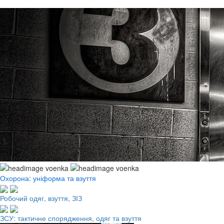
Охорона: уніформа та взуття
Робочий одяг, взуття, ЗІЗ
ЗСУ: тактичне спорядження, одяг та взуття