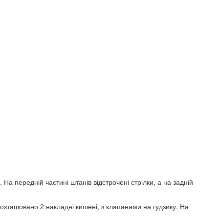
На передній частині штанів відстрочені стрілки, а на задній
озташовано 2 накладні кишені, з клапанами на гудзику. На