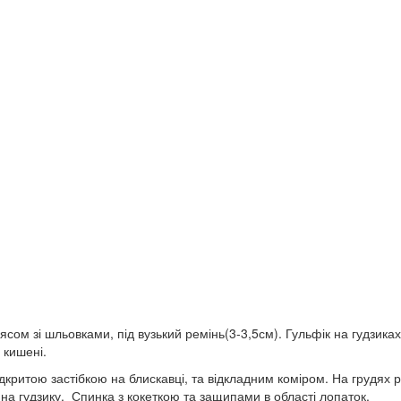
ом зі шльовками, під вузький ремінь(3-3,5см). Гульфік на гудзиках. 
 кишені.
критою застібкою на блискавці, та відкладним коміром. На грудях р
на гудзику. Спинка з кокеткою та защипами в області лопаток.