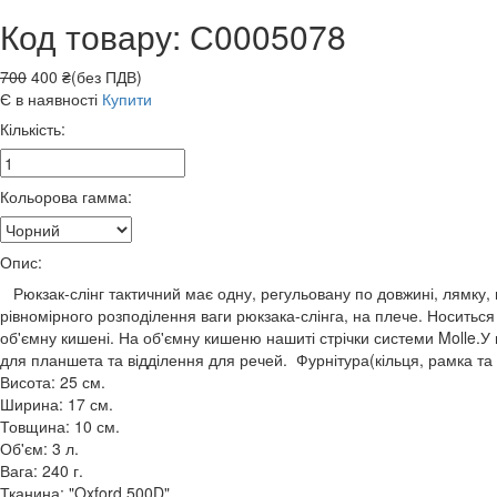
Код товару: С0005078
700
400 ₴(без ПДВ)
Є в наявності
Купити
Кількість:
Кольорова гамма:
Опис:
Рюкзак-слінг тактичний має одну, регульовану по довжині, лямку, 
рівномірного розподілення ваги рюкзака-слінга, на плече. Носиться
об'ємну кишені. На об'ємну кишеню нашиті стрічки системи Molle.У 
для планшета та відділення для речей. Фурнітура(кільця, рамка та 
Висота: 25 см.
Ширина: 17 см.
Товщина: 10 см.
Об'єм: 3 л.
Вага: 240 г.
Тканина: "Oxford 500D".