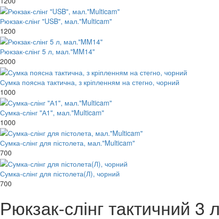
1200
Рюкзак-слінг "USB", мал."Multicam"
1200
Рюкзак-слінг 5 л, мал."MM14"
2000
Сумка поясна тактична, з кріпленням на стегно, чорний
1000
Сумка-слінг "А1", мал."Multicam"
1000
Сумка-слінг для пістолета, мал."Multicam"
700
Сумка-слінг для пістолета(Л), чорний
700
Рюкзак-слінг тактичний 3 