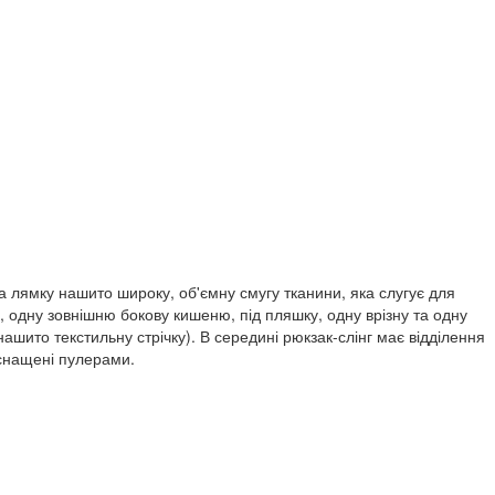
а лямку нашито широку, об'ємну смугу тканини, яка слугує для
, одну зовнішню бокову кишеню, під пляшку, одну врізну та одну
ашито текстильну стрічку). В середині рюкзак-слінг має відділення
оснащені пулерами.