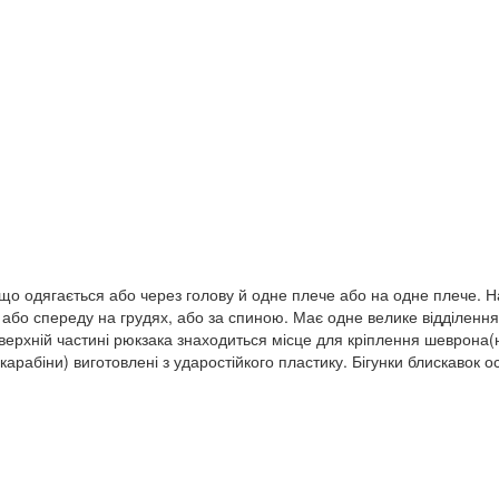
що одягається або через голову й одне плече або на одне плече. Н
 або спереду на грудях, або за спиною. Має одне велике відділення
верхній частині рюкзака знаходиться місце для кріплення шеврона(н
карабіни) виготовлені з ударостійкого пластику. Бігунки блискавок 