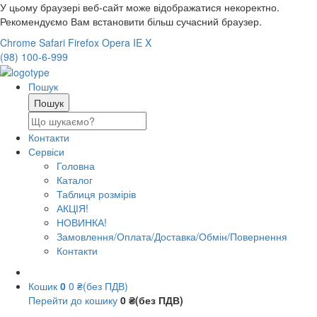
У цьому браузері веб-сайт може відображатися некоректно.
Рекомендуємо Вам встановити більш сучасний браузер.
Chrome
Safari
Firefox
Opera
IE
X
(98) 100-6-999
Пошук
Контакти
Сервіси
Головна
Каталог
Таблиця розмірів
АКЦІЯ!
НОВИНКА!
Замовлення/Оплата/Доставка/Обмін/Повернення
Контакти
Кошик
0
0 ₴(без ПДВ)
Перейти до кошику
0 ₴(без ПДВ)