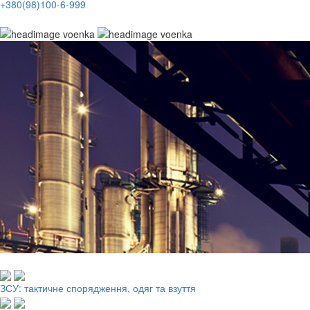
+380(98)100-6-999
Робочий одяг, взуття, ЗІЗ
ЗСУ: тактичне спорядження, одяг та взуття