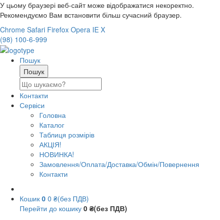
У цьому браузері веб-сайт може відображатися некоректно.
Рекомендуємо Вам встановити більш сучасний браузер.
Chrome
Safari
Firefox
Opera
IE
X
(98) 100-6-999
Пошук
Контакти
Сервіси
Головна
Каталог
Таблиця розмірів
АКЦІЯ!
НОВИНКА!
Замовлення/Оплата/Доставка/Обмін/Повернення
Контакти
Кошик
0
0 ₴(без ПДВ)
Перейти до кошику
0 ₴(без ПДВ)