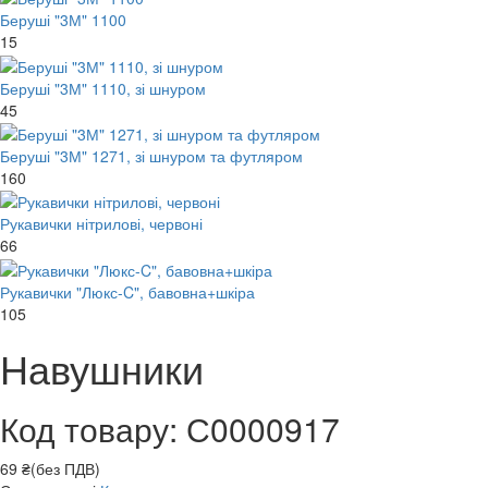
Беруші "3М" 1100
15
Беруші "3М" 1110, зі шнуром
45
Беруші "3М" 1271, зі шнуром та футляром
160
Рукавички нітрилові, червоні
66
Рукавички "Люкс-C", бавовна+шкіра
105
Навушники
Код товару: С0000917
69 ₴(без ПДВ)