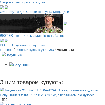
Охорона: уніформа та взуття
Одяг, взуття для Сфери послуг та Медицини
BESTER - одяг для мисливців та рибалок
BESTER - дитячий камуфляж
Головна
/
Робочий одяг, взуття, ЗІЗ
/
Навушники
З цим товаром купують:
Навушники "Оптім-1" H510А-470-GВ, з вертикальною дужкою
1500