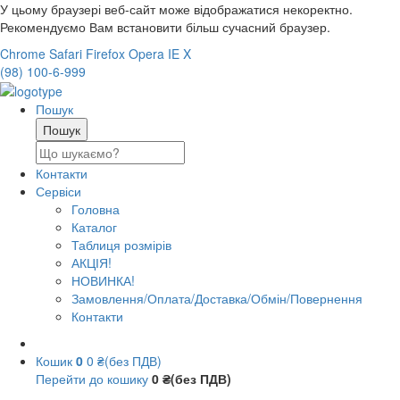
У цьому браузері веб-сайт може відображатися некоректно.
Рекомендуємо Вам встановити більш сучасний браузер.
Chrome
Safari
Firefox
Opera
IE
X
(98) 100-6-999
Пошук
Контакти
Сервіси
Головна
Каталог
Таблиця розмірів
АКЦІЯ!
НОВИНКА!
Замовлення/Оплата/Доставка/Обмін/Повернення
Контакти
Кошик
0
0 ₴(без ПДВ)
Перейти до кошику
0 ₴(без ПДВ)