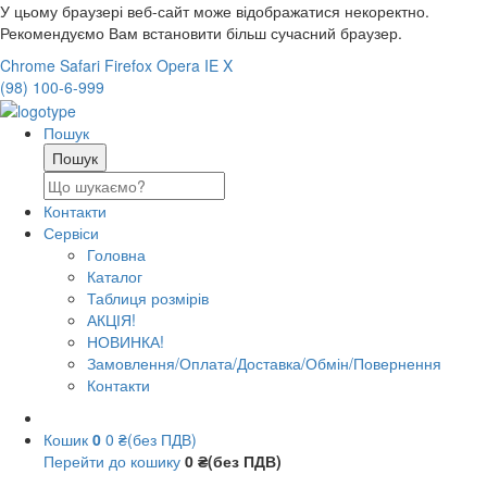
У цьому браузері веб-сайт може відображатися некоректно.
Рекомендуємо Вам встановити більш сучасний браузер.
Chrome
Safari
Firefox
Opera
IE
X
(98) 100-6-999
Пошук
Контакти
Сервіси
Головна
Каталог
Таблиця розмірів
АКЦІЯ!
НОВИНКА!
Замовлення/Оплата/Доставка/Обмін/Повернення
Контакти
Кошик
0
0 ₴(без ПДВ)
Перейти до кошику
0 ₴(без ПДВ)