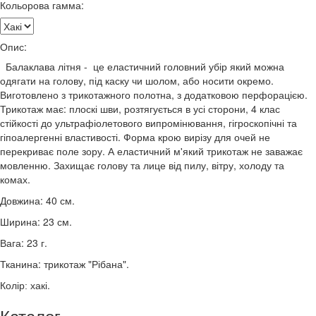
Кольорова гамма:
Опис:
Балаклава літня - це еластичний головний убір який можна
одягати на голову, під каску чи шолом, або носити окремо.
Виготовлено з трикотажного полотна, з додатковою перфорацією.
Трикотаж має: плоскі шви, розтягується в усі сторони, 4 клас
стійкості до ультрафіолетового випромінювання, гігроскопічні та
гіпоалергенні властивості. Форма крою вирізу для очей не
перекриває поле зору. А еластичний м'який трикотаж не заважає
мовленню. Захищає голову та лице від пилу, вітру, холоду та
комах.
Довжина: 40 см.
Ширина: 23 см.
Вага: 23 г.
Тканина: трикотаж "Рібана".
.
Колір: хакі
Каталог