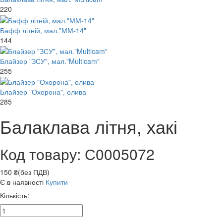
220
Бафф літній, мал."ММ-14"
144
Блайзер "ЗСУ", мал."Multicam"
255
Блайзер "Охорона", олива
285
Балаклава літня, хакі
Код товару: С0005072
150 ₴(без ПДВ)
Є в наявності
Купити
Кількість: