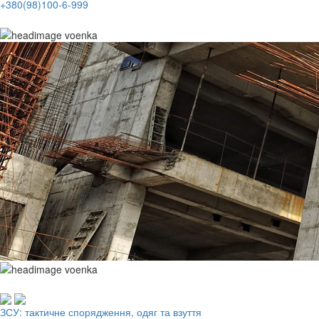
+380(98)100-6-999
Робочий одяг, взуття, ЗІЗ
ЗСУ: тактичне спорядження, одяг та взуття