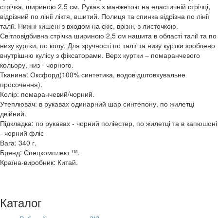
стрічка, шириною 2,5 см. Рукав з манжетою на еластичній стрічці,
відрізний по лінії ліктя, вшитий. Полиця та спинка відрізна по лінії
талії. Нижні кишені з входом на скіс, врізні, з листочкою.
Світловідбивна стрічка шириною 2,5 см нашита в області талії та по
низу куртки, по колу. Для зручності по талії та низу куртки зроблено
внутрішню кулісу з фіксаторами. Верх куртки – помаранчевого
кольору, низ - чорного.
Тканина: Оксфорд(100% синтетика, водовідштовхувальне
просочення).
Колір: помаранчевий/чорний.
Утеплювач: в рукавах одинарний шар синтепону, по жилетці
двійний.
Підкладка: по рукавах - чорний поліестер, по жилетці та в капюшоні
- чорний фліс
Вага: 340 г.
тм
Бренд: Спецкомплект
.
Країна-виробник: Китай.
Каталог