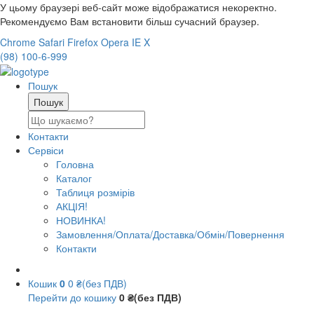
У цьому браузері веб-сайт може відображатися некоректно.
Рекомендуємо Вам встановити більш сучасний браузер.
Chrome
Safari
Firefox
Opera
IE
X
(98) 100-6-999
Пошук
Контакти
Сервіси
Головна
Каталог
Таблиця розмірів
АКЦІЯ!
НОВИНКА!
Замовлення/Оплата/Доставка/Обмін/Повернення
Контакти
Кошик
0
0 ₴(без ПДВ)
Перейти до кошику
0 ₴(без ПДВ)