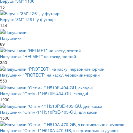
Беруші "3М" 1100
15
Беруші "3М" 1261, у футлярі
144
Навушники
69
Навушники "HELMET" на каску, жовтий
350
Навушники "PROTECT" на каску, червоний+чорний
550
Навушники "Оптім-1" H510F-404-GU, складні
1200
Навушники "Оптім-1" H510P3E-405-GU, для каски
1500
Навушники "Оптім-1" H510А-470-GВ, з вертикальною дужкою