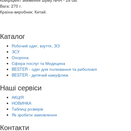
Коефіціент зниження шуму NRR - 28 dB.
Вага: 270 г.
Країна-виробник: Китай.
Каталог
Робочий одяг, взуття, ЗІЗ
ЗСУ
Охорона
Сфера послуг та Медицина
BESTER - одяг для полювання та риболовлі
BESTER - дитячий камуфляж
Наші сервіси
АКЦІЯ
НОВИНКА
Таблиці розмірів
Як зробити замовлення
Контакти