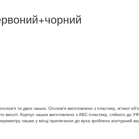
ервоний+чорний
в'я та двох чашок. Оголов'я виготовлено з пластику, м'якої об'ємн
о висоті. Корпус чашок виготовлено з АБС-пластику, стійкого до У
о периметру чашки у місці прилягання до вуха зроблено контурний в