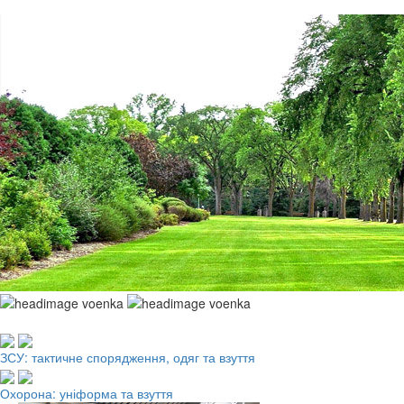
Робочий одяг, взуття, ЗІЗ
ЗСУ: тактичне спорядження, одяг та взуття
Охорона: уніформа та взуття