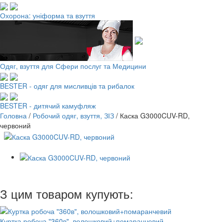
Охорона: уніформа та взуття
Одяг, взуття для Сфери послуг та Медицини
BESTER - одяг для мисливців та рибалок
BESTER - дитячий камуфляж
Головна
/
Робочий одяг, взуття, ЗІЗ
/
Каска G3000CUV-RD,
червоний
З цим товаром купують:
Куртка робоча "360в", волошковий+помаранчевий