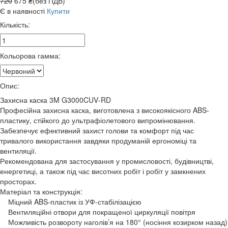
720
675 ₴(без ПДВ)
Є в наявності
Купити
Кількість:
Кольорова гамма:
Опис:
Захисна каска 3M G3000CUV-RD
Професійна захисна каска, виготовлена з високоякісного ABS-
пластику, стійкого до ультрафіолетового випромінювання.
Забезпечує ефективний захист голови та комфорт під час
тривалого використання завдяки продуманій ергономіці та
вентиляції.
Рекомендована для застосування у промисловості, будівництві,
енергетиці, а також під час висотних робіт і робіт у замкнених
просторах.
Матеріал та конструкція:
Міцний ABS-пластик із УФ-стабілізацією
Вентиляційні отвори для покращеної циркуляції повітря
Можливість розвороту наголів’я на 180° (носіння козирком назад)