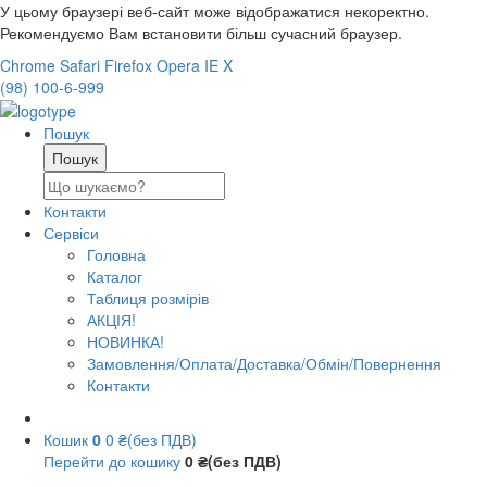
У цьому браузері веб-сайт може відображатися некоректно.
Рекомендуємо Вам встановити більш сучасний браузер.
Chrome
Safari
Firefox
Opera
IE
X
(98) 100-6-999
Пошук
Контакти
Сервіси
Головна
Каталог
Таблиця розмірів
АКЦІЯ!
НОВИНКА!
Замовлення/Оплата/Доставка/Обмін/Повернення
Контакти
Кошик
0
0 ₴(без ПДВ)
Перейти до кошику
0 ₴(без ПДВ)