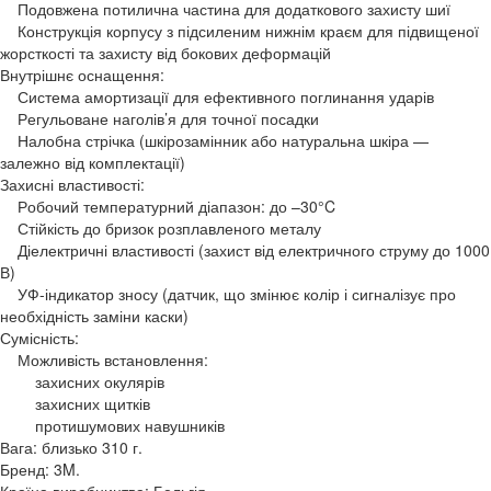
Подовжена потилична частина для додаткового захисту шиї
Конструкція корпусу з підсиленим нижнім краєм для підвищеної
жорсткості та захисту від бокових деформацій
Внутрішнє оснащення:
Система амортизації для ефективного поглинання ударів
Регульоване наголів’я для точної посадки
Налобна стрічка (шкірозамінник або натуральна шкіра —
залежно від комплектації)
Захисні властивості:
Робочий температурний діапазон: до –30°C
Стійкість до бризок розплавленого металу
Діелектричні властивості (захист від електричного струму до 1000
В)
УФ-індикатор зносу (датчик, що змінює колір і сигналізує про
необхідність заміни каски)
Сумісність:
Можливість встановлення:
захисних окулярів
захисних щитків
протишумових навушників
Вага: близько 310 г.
Бренд: 3M.
Країна виробництва: Бельгія.