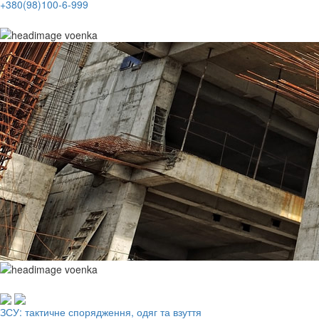
+380(98)100-6-999
Робочий одяг, взуття, ЗІЗ
ЗСУ: тактичне спорядження, одяг та взуття