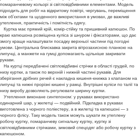
помаранчевому кольорі зі світловідбивними елементами. Модель
підходить для робіт на відкритому повітрі, чергувань, переміщення
між об’єктами та щоденного використання в умовах, де важливі
утеплення, практичність і помітність одягу.
Куртка має прямий крій, комір-стійку та пришивний капюшон. По
краю капюшона розміщена куліса зі шнуром і фіксаторами, що дає
змогу краще налаштувати посадку верхньої частини під погодні
умови. Центральна блискавка закрита вітрозахисною планкою на
липучці, а манжети на гумці допомагають щільніше закривати
рукави.
На куртці передбачені світловідбивні стрічки в області грудей, по
низу куртки, а також по верхній і нижній частині рукавів. Для
зберігання дрібних речей є накладна кишеня-книжка з клапаном на
липучці та нижні прорізні кишені у рамці. Внутрішні куліси по талії та
низу виробу дозволяють регулювати ширину куртки.
Утеплення виконане синтепоном: у рукавах використано
одинарний шар, у жилетці — подвійний. Підкладка в рукавах
виготовлена з чорного поліестеру, а в жилетці та капюшоні — з
чорного флісу. Таку модель також можуть шукати як утеплену
робочу куртку, помаранчеву сигнальну куртку, куртку зі
світловідбивними стрічками, зимовий спецодяг або робочу куртку з
капюшоном.