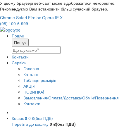
У цьому браузері веб-сайт може відображатися некоректно.
Рекомендуємо Вам встановити більш сучасний браузер.
Chrome
Safari
Firefox
Opera
IE
X
(98) 100-6-999
Пошук
Контакти
Сервіси
Головна
Каталог
Таблиця розмірів
АКЦІЯ!
НОВИНКА!
Замовлення/Оплата/Доставка/Обмін/Повернення
Контакти
Кошик
0
0 ₴(без ПДВ)
Перейти до кошику
0 ₴(без ПДВ)