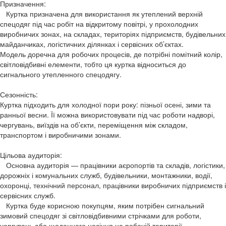
Призначення:
Куртка призначена для використання як утеплений верхній
спецодяг під час робіт на відкритому повітрі, у прохолодних
виробничих зонах, на складах, територіях підприємств, будівельних
майданчиках, логістичних ділянках і сервісних об’єктах.
Модель доречна для робочих процесів, де потрібні помітний колір,
світловідбивні елементи, тобто ця куртка відноситься до
сигнального утепленного спецодягу.
Сезонність:
Куртка підходить для холодної пори року: пізньої осені, зими та
ранньої весни. Її можна використовувати під час роботи надворі,
чергувань, виїздів на об’єкти, переміщення між складом,
транспортом і виробничими зонами.
Цільова аудиторія:
Основна аудиторія — працівники аєропортів та складів, логістики,
дорожніх і комунальних служб, будівельники, монтажники, водії,
охоронці, технічний персонал, працівники виробничих підприємств і
сервісних служб.
Куртка буде корисною покупцям, яким потрібен сигнальний
зимовий спецодяг зі світловідбивними стрічками для роботи,
чергувань або щоденного носіння на робочій території.