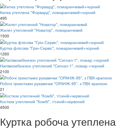
Кепка утеплена "Форвард", помаранчевий+чорний
495
Жилет утеплений "Новатор", помаранчевий
1500
Куртка флісова "Грін-Сервіс", помаранчевий+чорний
1260
Напівкомбінезон утеплений "Сигнал-1", помар.+чорний
2100
Робочі трикотажні рукавички "ОРАНЖ-95", з ПВХ-крапкою
21
Костюм утеплений "Комбі", т/синій+червоний
4500
Куртка робоча утеплена