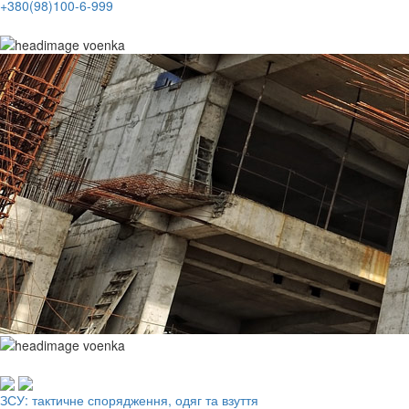
+380(98)100-6-999
Робочий одяг, взуття, ЗІЗ
ЗСУ: тактичне спорядження, одяг та взуття