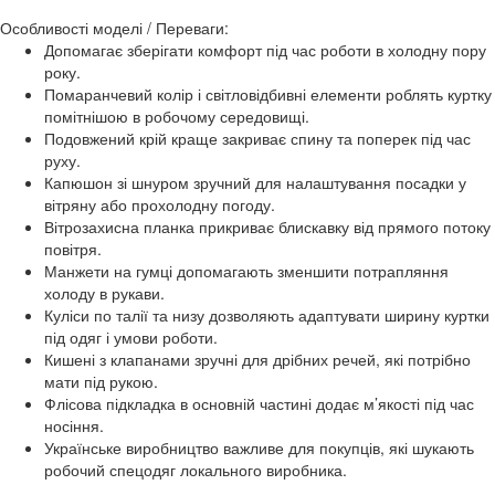
Особливості моделі / Переваги:
Допомагає зберігати комфорт під час роботи в холодну пору
року.
Помаранчевий колір і світловідбивні елементи роблять куртку
помітнішою в робочому середовищі.
Подовжений крій краще закриває спину та поперек під час
руху.
Капюшон зі шнуром зручний для налаштування посадки у
вітряну або прохолодну погоду.
Вітрозахисна планка прикриває блискавку від прямого потоку
повітря.
Манжети на гумці допомагають зменшити потрапляння
холоду в рукави.
Куліси по талії та низу дозволяють адаптувати ширину куртки
під одяг і умови роботи.
Кишені з клапанами зручні для дрібних речей, які потрібно
мати під рукою.
Флісова підкладка в основній частині додає м’якості під час
носіння.
Українське виробництво важливе для покупців, які шукають
робочий спецодяг локального виробника.