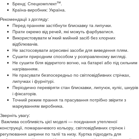
тм
Бренд: Спецкомплект
.
Країна-виробник: Україна.
Рекомендації з догляду:
Перед пранням застібнути блискавку та липучки.
Прати окремо від речей, які можуть фарбуватися.
Використовувати м’який мийний засіб без хлорних
відбілювачів.
Не застосовувати агресивні засоби для виведення плям.
Сушити природним способом у розправленому вигляді.
Не сушити біля відкритого вогню, на батареї або під сильним
нагріванням.
Не прасувати безпосередньо по світловідбивних стрічках,
липучках і фурнітурі.
Періодично перевіряти стан блискавки, липучок, куліс, шнурів
і фіксаторів.
Точний режим прання та прасування потрібно звірити з
маркуванням виробника.
Зверніть увагу:
Важлива особливість цієї моделі — поєднання утепленої
конструкції, помаранчевого кольору, світловідбивних стрічок і
регулювання ширини по талії та низу. Куртка підходить для