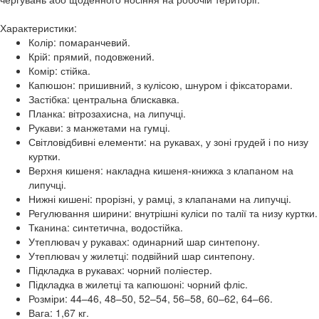
Характеристики:
Колір: помаранчевий.
Крій: прямий, подовжений.
Комір: стійка.
Капюшон: пришивний, з кулісою, шнуром і фіксаторами.
Застібка: центральна блискавка.
Планка: вітрозахисна, на липучці.
Рукави: з манжетами на гумці.
Світловідбивні елементи: на рукавах, у зоні грудей і по низу
куртки.
Верхня кишеня: накладна кишеня-книжка з клапаном на
липучці.
Нижні кишені: прорізні, у рамці, з клапанами на липучці.
Регулювання ширини: внутрішні куліси по талії та низу куртки.
Тканина: синтетична, водостійка.
Утеплювач у рукавах: одинарний шар синтепону.
Утеплювач у жилетці: подвійний шар синтепону.
Підкладка в рукавах: чорний поліестер.
Підкладка в жилетці та капюшоні: чорний фліс.
Розміри: 44–46, 48–50, 52–54, 56–58, 60–62, 64–66.
Вага: 1,67 кг.