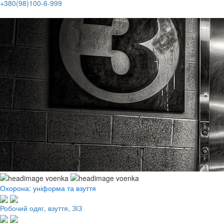
+380(98)100-6-999
Охорона: уніформа та взуття
Робочий одяг, взуття, ЗІЗ