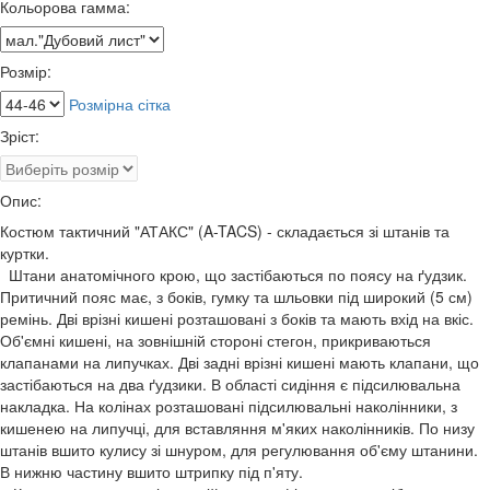
Кольорова гамма:
Розмір:
Розмірна сітка
Зріст:
Опис:
Костюм тактичний "АТАКС" (A-TACS) - складається зі штанів та
куртки.
Штани анатомічного крою, що застібаються по поясу на ґудзик.
Притичний пояс має, з боків, гумку та шльовки під широкий (5 см)
ремінь. Дві врізні кишені розташовані з боків та мають вхід на вкіс.
Об'ємні кишені, на зовнішній стороні стегон, прикриваються
клапанами на липучках. Дві задні врізні кишені мають клапани, що
застібаються на два ґудзики. В області сидіння є підсилювальна
накладка. На колінах розташовані підсилювальні наколінники, з
кишенею на липучці, для вставляння м'яких наколінників. По низу
штанів вшито кулису зі шнуром, для регулювання об'єму штанини.
В нижню частину вшито штрипку під п'яту.