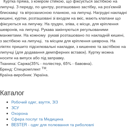
Куртка пряма, з коміром стійкою, що фіксується застібкою на
липучці. З переду, по центру, розташовано застібку, на роз'ємній
блискавці та вітрозахисною планкою, на липучці. Нагрудні накладні
кишені, куртки, розташовані зі входом на вкіс, мають клапани що
фіксуються на липучку. На грудях, зліва, є місце, для кріплення
шевронів, на липучці. Рукава закінчуються регульованими
манжетами. На кожному рукаві розташовано по накладній кишені,
з застібкою на липучці, та місцем для кріплення шеврона. На
ліктях пришито підсилювальні накладки, з кишенею та застібкою на
липучці (для додавання демпферних вставок). Куртку можна
носити на випуск або під заправку.
Тканина: Саржа(35% - поліестер, 65% - бавовна).
ТМ
Бренд: Спецкомплект
.
Країна-виробник: Україна.
Каталог
Робочий одяг, взуття, ЗІЗ
ЗСУ
Охорона
Сфера послуг та Медицина
BESTER - одяг для полювання та риболовлі