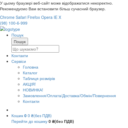
У цьому браузері веб-сайт може відображатися некоректно.
Рекомендуємо Вам встановити більш сучасний браузер.
Chrome
Safari
Firefox
Opera
IE
X
(98) 100-6-999
Пошук
Контакти
Сервіси
Головна
Каталог
Таблиця розмірів
АКЦІЯ!
НОВИНКА!
Замовлення/Оплата/Доставка/Обмін/Повернення
Контакти
Кошик
0
0 ₴(без ПДВ)
Перейти до кошику
0 ₴(без ПДВ)