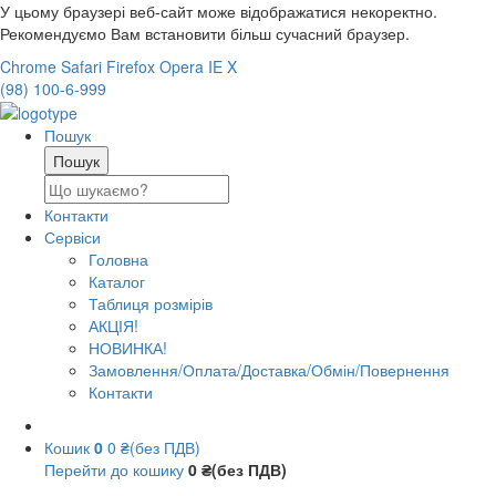
У цьому браузері веб-сайт може відображатися некоректно.
Рекомендуємо Вам встановити більш сучасний браузер.
Chrome
Safari
Firefox
Opera
IE
X
(98) 100-6-999
Пошук
Контакти
Сервіси
Головна
Каталог
Таблиця розмірів
АКЦІЯ!
НОВИНКА!
Замовлення/Оплата/Доставка/Обмін/Повернення
Контакти
Кошик
0
0 ₴(без ПДВ)
Перейти до кошику
0 ₴(без ПДВ)