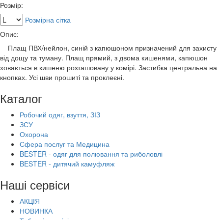
Розмір:
Розмірна сітка
Опис:
Плащ ПВХ/нейлон, синій з капюшоном призначений для захисту
від дощу та туману. Плащ прямий, з двома кишенями, капюшон
ховається в кишеню розташовану у комірі. Застибка центральна на
кнопках. Усі шви прошиті та проклеєні.
Каталог
Робочий одяг, взуття, ЗІЗ
ЗСУ
Охорона
Сфера послуг та Медицина
BESTER - одяг для полювання та риболовлі
BESTER - дитячий камуфляж
Наші сервіси
АКЦІЯ
НОВИНКА