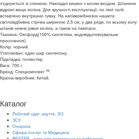
з'єднуються зі спинкою. Накладні кишені з косим входом. Штанини
відрізні вище коліна. Для зручності експлуатації, по лінії талії,
вставлено внутрішню гумку. На напівкомбінезон нашита
світловідбивна стрічка шириною 2,5 см, у два ряди, по всьому колу
штанів нижче рівня коліна, а також на лампаси.
Тканина: Оксфорд(100% синтетика, водовідштовхувальне
просочення).
Колір: чорний.
Утеплювач: один шар синтепону.
Підкладка: поліестер.
Вага: 700 г.
тм
Бренд: Спецкомплект
.
Країна-виробник: Китай.
Каталог
Робочий одяг, взуття, ЗІЗ
ЗСУ
Охорона
Сфера послуг та Медицина
BESTER - одяг для полювання та риболовлі