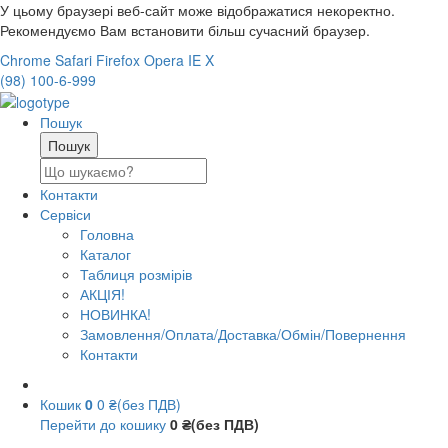
У цьому браузері веб-сайт може відображатися некоректно.
Рекомендуємо Вам встановити більш сучасний браузер.
Chrome
Safari
Firefox
Opera
IE
X
(98) 100-6-999
Пошук
Контакти
Сервіси
Головна
Каталог
Таблиця розмірів
АКЦІЯ!
НОВИНКА!
Замовлення/Оплата/Доставка/Обмін/Повернення
Контакти
Кошик
0
0 ₴(без ПДВ)
Перейти до кошику
0 ₴(без ПДВ)