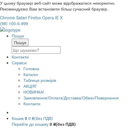
У цьому браузері веб-сайт може відображатися некоректно.
Рекомендуємо Вам встановити більш сучасний браузер.
Chrome
Safari
Firefox
Opera
IE
X
(98) 100-6-999
Пошук
Контакти
Сервіси
Головна
Каталог
Таблиця розмірів
АКЦІЯ!
НОВИНКА!
Замовлення/Оплата/Доставка/Обмін/Повернення
Контакти
Кошик
0
0 ₴(без ПДВ)
Перейти до кошику
0 ₴(без ПДВ)