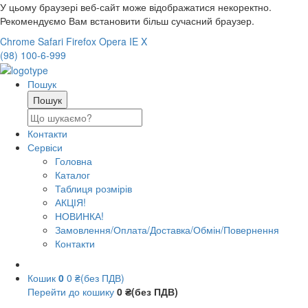
У цьому браузері веб-сайт може відображатися некоректно.
Рекомендуємо Вам встановити більш сучасний браузер.
Chrome
Safari
Firefox
Opera
IE
X
(98) 100-6-999
Пошук
Контакти
Сервіси
Головна
Каталог
Таблиця розмірів
АКЦІЯ!
НОВИНКА!
Замовлення/Оплата/Доставка/Обмін/Повернення
Контакти
Кошик
0
0 ₴(без ПДВ)
Перейти до кошику
0 ₴(без ПДВ)