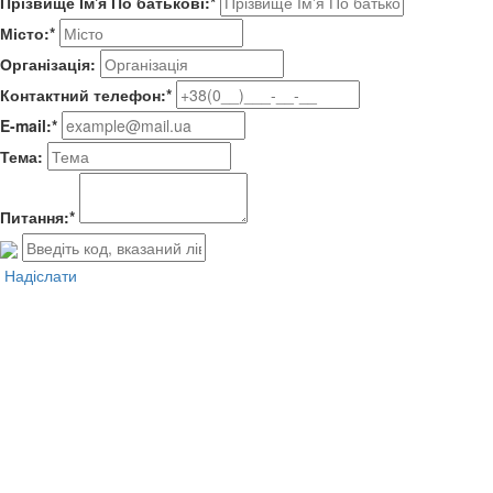
Прізвище Ім'я По батькові:*
Місто:*
Організація:
Контактний телефон:*
E-mail:*
Тема:
Питання:*
Надіслати