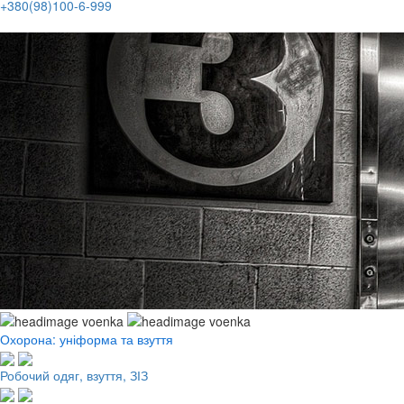
+380(98)100-6-999
Охорона: уніформа та взуття
Робочий одяг, взуття, ЗІЗ