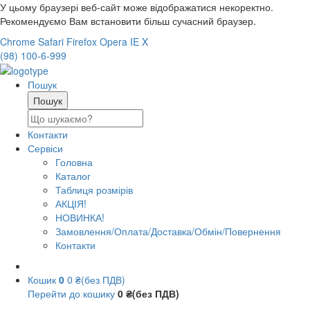
У цьому браузері веб-сайт може відображатися некоректно.
Рекомендуємо Вам встановити більш сучасний браузер.
Chrome
Safari
Firefox
Opera
IE
X
(98) 100-6-999
Пошук
Контакти
Сервіси
Головна
Каталог
Таблиця розмірів
АКЦІЯ!
НОВИНКА!
Замовлення/Оплата/Доставка/Обмін/Повернення
Контакти
Кошик
0
0 ₴(без ПДВ)
Перейти до кошику
0 ₴(без ПДВ)