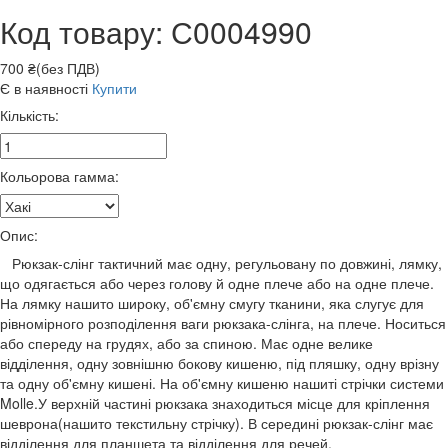
Код товару: С0004990
700 ₴(без ПДВ)
Є в наявності
Купити
Кількість:
Кольорова гамма:
Опис:
Рюкзак-слінг тактичний має одну, регульовану по довжині, лямку,
що одягається або через голову й одне плече або на одне плече.
На лямку нашито широку, об'ємну смугу тканини, яка слугує для
рівномірного розподілення ваги рюкзака-слінга, на плече. Носиться
або спереду на грудях, або за спиною. Має одне велике
відділення, одну зовнішню бокову кишеню, під пляшку, одну врізну
та одну об'ємну кишені. На об'ємну кишеню нашиті стрічки системи
Molle.У верхній частині рюкзака знаходиться місце для кріплення
шеврона(нашито текстильну стрічку). В середині рюкзак-слінг має
відділення для планшета та відділення для речей.