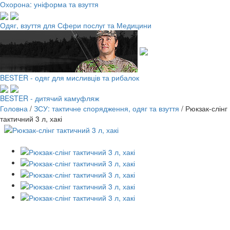
Охорона: уніформа та взуття
Одяг, взуття для Сфери послуг та Медицини
BESTER - одяг для мисливців та рибалок
BESTER - дитячий камуфляж
Головна
/
ЗСУ: тактичне спорядження, одяг та взуття
/
Рюкзак-слінг
тактичний 3 л, хакі