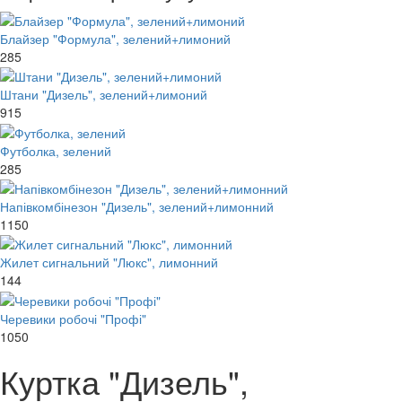
Блайзер "Формула", зелений+лимоний
285
Штани "Дизель", зелений+лимоний
915
Футболка, зелений
285
Напівкомбінезон "Дизель", зелений+лимонний
1150
Жилет сигнальний "Люкс", лимонний
144
Черевики робочі "Профі"
1050
Куртка "Дизель",