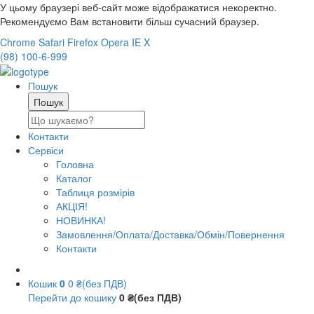
У цьому браузері веб-сайт може відображатися некоректно.
Рекомендуємо Вам встановити більш сучасний браузер.
Chrome
Safari
Firefox
Opera
IE
X
(98) 100-6-999
Пошук
Контакти
Сервіси
Головна
Каталог
Таблиця розмірів
АКЦІЯ!
НОВИНКА!
Замовлення/Оплата/Доставка/Обмін/Повернення
Контакти
Кошик
0
0 ₴(без ПДВ)
Перейти до кошику
0 ₴(без ПДВ)