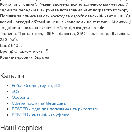
Комір типу "стійка". Рукави закінчуються еластичною манжетою. У
задній та передній шви рукава вставлений кант яскравого кольору.
Поличка та спинка мають кокетку та оздоблювальний кант у шві. Дві
верхні накладні об'ємні кишені, з клапанами на текстильній липучці,
та дві нижні накладні кишені, об'ємні, з входом на вкіс.
Тканина: "Грета"(склад: 65% - бавовна, 35% - поліестер. Щільність:
2
220 г/м
).
Вага: 640 г.
тм
Бренд: Спецкомплект
.
Країна-виробник: Україна.
Каталог
Робочий одяг, взуття, ЗІЗ
ЗСУ
Охорона
Сфера послуг та Медицина
BESTER - одяг для полювання та риболовлі
BESTER - дитячий камуфляж
Наші сервіси