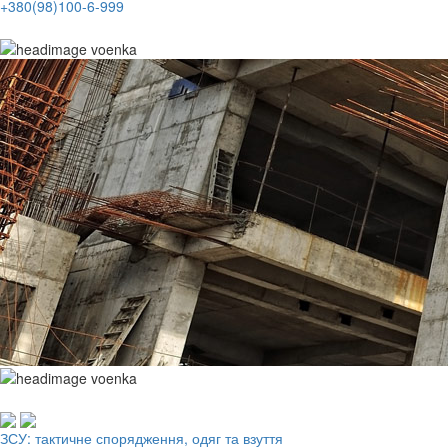
+380(98)100-6-999
Робочий одяг, взуття, ЗІЗ
ЗСУ: тактичне спорядження, одяг та взуття