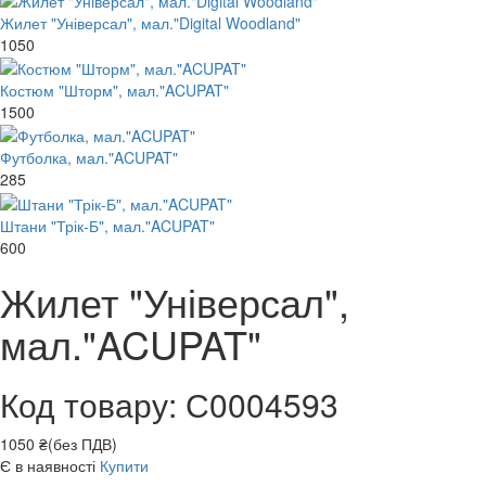
Жилет "Універсал", мал."Digital Woodland"
1050
Костюм "Шторм", мал."ACUPAT"
1500
Футболка, мал."ACUPAT"
285
Штани "Трік-Б", мал."ACUPAT"
600
Жилет "Універсал",
мал."ACUPAT"
Код товару: С0004593
1050 ₴(без ПДВ)
Є в наявності
Купити