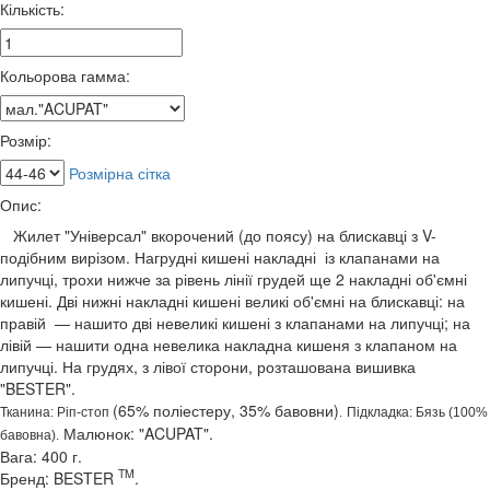
Кількість:
Кольорова гамма:
Розмір:
Розмірна сітка
Опис:
Жилет "Універсал" вкорочений (до поясу) на блискавці з V-
подібним вирізом.
Нагрудні кишені накладні із клапанами на
липучці, т
рохи нижче за рівень лінії грудей ще 2 накладні об'ємні
кишені.
Дві нижні накладні кишені великі
об'ємні на блискавці: на
правій
—
нашито дві невеликі кишені з клапанами на липучці
;
на
лівій
—
нашити одна невелика накладна кишеня з клапаном на
липучці.
На грудях, з лівої сторони, розташована вишивка
"BESTER".
(65% поліестеру, 35% бавовни)
Тканина: Ріп-стоп
.
Підкладка: Бязь (100%
Малюнок: "ACUPAT".
бавовна).
Вага: 400 г.
TM
Бренд: BESTER
.