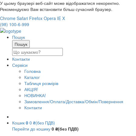
У цьому браузері веб-сайт може відображатися некоректно.
Рекомендуємо Вам встановити більш сучасний браузер.
Chrome
Safari
Firefox
Opera
IE
X
(98) 100-6-999
Пошук
Контакти
Сервіси
Головна
Каталог
Таблиця розмірів
АКЦІЯ!
НОВИНКА!
Замовлення/Оплата/Доставка/Обмін/Повернення
Контакти
Кошик
0
0 ₴(без ПДВ)
Перейти до кошику
0 ₴(без ПДВ)