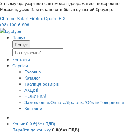
У цьому браузері веб-сайт може відображатися некоректно.
Рекомендуємо Вам встановити більш сучасний браузер.
Chrome
Safari
Firefox
Opera
IE
X
(98) 100-6-999
Пошук
Контакти
Сервіси
Головна
Каталог
Таблиця розмірів
АКЦІЯ!
НОВИНКА!
Замовлення/Оплата/Доставка/Обмін/Повернення
Контакти
Кошик
0
0 ₴(без ПДВ)
Перейти до кошику
0 ₴(без ПДВ)