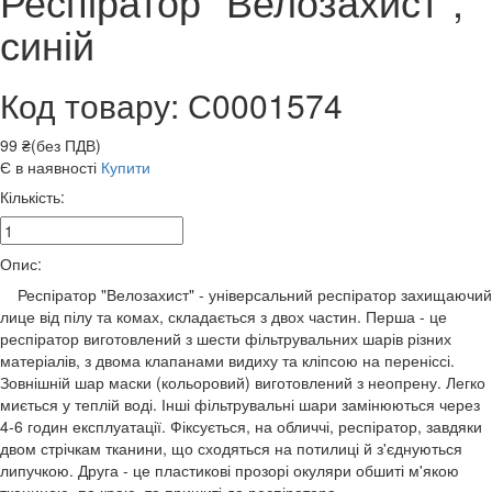
Респіратор "Велозахист",
синій
Код товару: С0001574
99 ₴(без ПДВ)
Є в наявності
Купити
Кількість:
Опис:
Респіратор "Велозахист" - універсальний респіратор захищаючий
лице від пілу та комах, складається з двох частин. Перша - це
респіратор виготовлений з шести фільтрувальних шарів різних
матеріалів, з двома клапанами видиху та кліпсою на переніссі.
Зовнішній шар маски (кольоровий) виготовлений з неопрену. Легко
миється у теплій воді. Інші фільтрувальні шари замінюються через
4-6 годин експлуатації. Фіксується, на обличчі, респіратор, завдяки
двом стрічкам тканини, що сходяться на потилиці й з'єднуються
липучкою. Друга - це пластикові прозорі окуляри обшиті м'якою