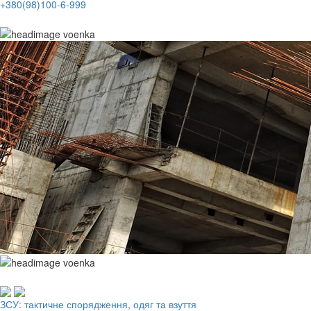
+380(98)100-6-999
Робочий одяг, взуття, ЗІЗ
ЗСУ: тактичне спорядження, одяг та взуття