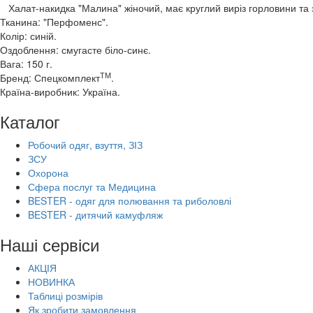
Халат-накидка "Малина" жіночий, має круглий виріз горловини та з
Тканина: "Перфоменс".
Колір: синій.
Оздоблення: смугасте біло-синє.
Вага: 150 г.
ТМ
Бренд: Спецкомплект
.
Країна-виробник: Україна.
Каталог
Робочий одяг, взуття, ЗІЗ
ЗСУ
Охорона
Сфера послуг та Медицина
BESTER - одяг для полювання та риболовлі
BESTER - дитячий камуфляж
Наші сервіси
АКЦІЯ
НОВИНКА
Таблиці розмірів
Як зробити замовлення