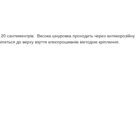
є 20 сантиментрів. Висока шнуровка проходить через антикорозійну
кріпеться до верху взуття клеєпрошивнім методом кріплення.