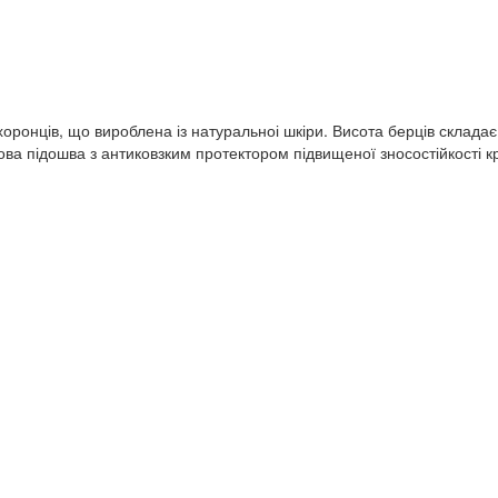
оронців, що вироблена із натуральноі шкіри. Висота берців склада
мова підошва з антиковзким протектором підвищеної зносостійкості 