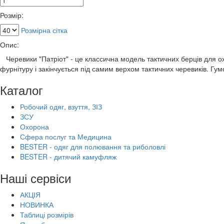
Розмір:
Розмірна сітка
Опис:
Черевики "Патріот" - це классична модель тактичних берців для ох
фурнітуру і закінчується під самим верхом тактичних черевиків. Гу
Каталог
Робочий одяг, взуття, ЗІЗ
ЗСУ
Охорона
Сфера послуг та Медицина
BESTER - одяг для полювання та риболовлі
BESTER - дитячий камуфляж
Наші сервіси
АКЦІЯ
НОВИНКА
Таблиці розмірів