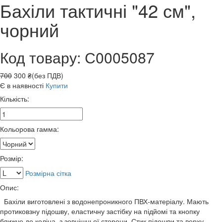
Бахіли тактичні "42 см",
чорний
Код товару: С0005087
700
300 ₴(без ПДВ)
Є в наявності
Купити
Кількість:
Кольорова гамма:
Розмір:
Розмірна сітка
Опис:
Бахіли виготовлені з водонепроникного ПВХ-матеріалу. Мають
протиковзну підошву, еластичну застібку на підйомі та кнопку
ближче до коліна, з зовнішньої сторони. Стик підошви та верху