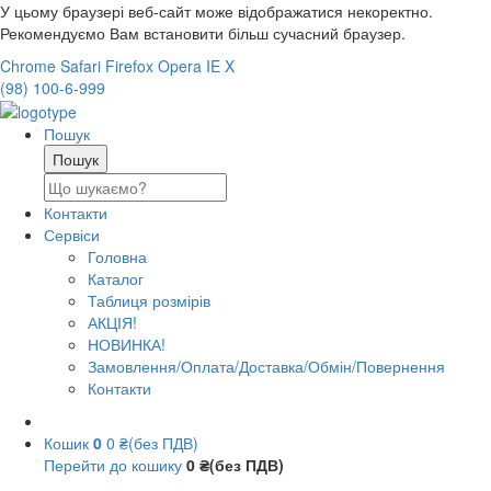
У цьому браузері веб-сайт може відображатися некоректно.
Рекомендуємо Вам встановити більш сучасний браузер.
Chrome
Safari
Firefox
Opera
IE
X
(98) 100-6-999
Пошук
Контакти
Сервіси
Головна
Каталог
Таблиця розмірів
АКЦІЯ!
НОВИНКА!
Замовлення/Оплата/Доставка/Обмін/Повернення
Контакти
Кошик
0
0 ₴(без ПДВ)
Перейти до кошику
0 ₴(без ПДВ)