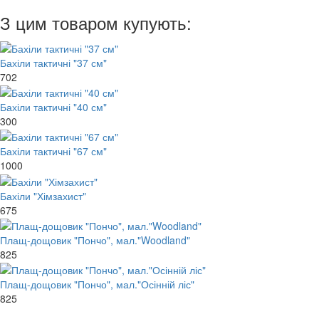
З цим товаром купують:
Бахіли тактичні "37 см"
702
Бахіли тактичні "40 см"
300
Бахіли тактичні "67 см"
1000
Бахіли "Хімзахист"
675
Плащ-дощовик "Пончо", мал."Woodland"
825
Плащ-дощовик "Пончо", мал."Осінній ліс"
825