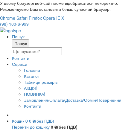
У цьому браузері веб-сайт може відображатися некоректно.
Рекомендуємо Вам встановити більш сучасний браузер.
Chrome
Safari
Firefox
Opera
IE
X
(98) 100-6-999
Пошук
Контакти
Сервіси
Головна
Каталог
Таблиця розмірів
АКЦІЯ!
НОВИНКА!
Замовлення/Оплата/Доставка/Обмін/Повернення
Контакти
Кошик
0
0 ₴(без ПДВ)
Перейти до кошику
0 ₴(без ПДВ)