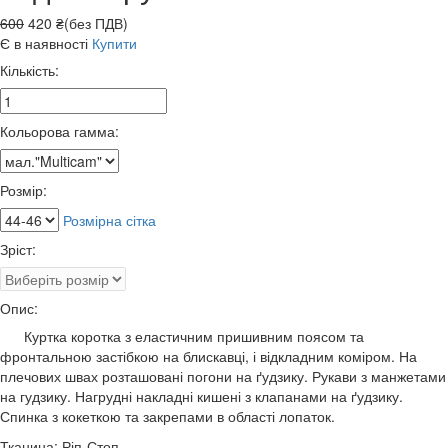
600
420 ₴(без ПДВ)
Є в наявності
Купити
Кількість:
Кольорова гамма:
Розмір:
Розмірна сітка
Зріст:
Опис:
Куртка коротка з еластичним пришивним поясом та
фронтальною застібкою на блискавці, і відкладним коміром. На
плечових швах розташовані погони на ґудзику. Рукави з манжетами
на гудзику. Нагрудні накладні кишені з клапанами на ґудзику.
Спинка з кокеткою та закрепами в області лопаток.
Тканина: Ріп-Стоп.