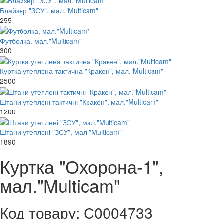
Блайзер "ЗСУ", мал."Multicam"
255
Футболка, мал."Multicam"
300
Куртка утеплена тактична "Кракен", мал."Multicam"
2500
Штани утеплені тактичні "Кракен", мал."Multicam"
1200
Штани утеплені "ЗСУ", мал."Multicam"
1890
Куртка "Охорона-1",
мал."Multicam"
Код товару: С0004733