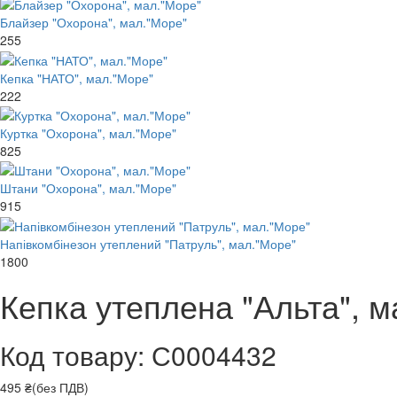
Блайзер "Охорона", мал."Море"
255
Кепка "НАТО", мал."Море"
222
Куртка "Охорона", мал."Море"
825
Штани "Охорона", мал."Море"
915
Напівкомбінезон утеплений "Патруль", мал."Море"
1800
Кепка утеплена "Альта", м
Код товару: С0004432
495 ₴(без ПДВ)