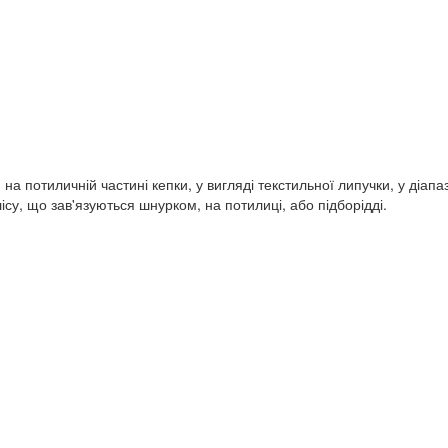
 потиличній частині кепки, у вигляді текстильної липучки, у діапа
ісу, що зав'язуються шнурком, на потилиці, або підборідді.