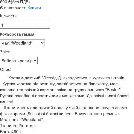
600 ₴(без ПДВ)
Є в наявності
Купити
Кількість:
Кольорова гамма:
Зріст:
Опис:
Костюм дитячий "Лісохід-Д" складається із куртки та штанів.
Куртка коротка під резинку, застібається на блискавку, має
капюшон та врізний карман, зліва на грудях вишивка "Bester".
Рукава оздоблені еластичними манжетами. Дві врізні нижні бокові
кишені.
Штани мають еластичний пояс, у який вставлено шнур з двома
фіксатороми. Дві врізні бокові кишені. Внизу штанин резинка.
Малюнок: "Woodland".
Тканина: Ріп-стоп.
Вага: 460 г.