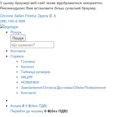
У цьому браузері веб-сайт може відображатися некоректно.
Рекомендуємо Вам встановити більш сучасний браузер.
Chrome
Safari
Firefox
Opera
IE
X
(98) 100-6-999
Пошук
Контакти
Сервіси
Головна
Каталог
Таблиця розмірів
АКЦІЯ!
НОВИНКА!
Замовлення/Оплата/Доставка/Обмін/Повернення
Контакти
Кошик
0
0 ₴(без ПДВ)
Перейти до кошику
0 ₴(без ПДВ)