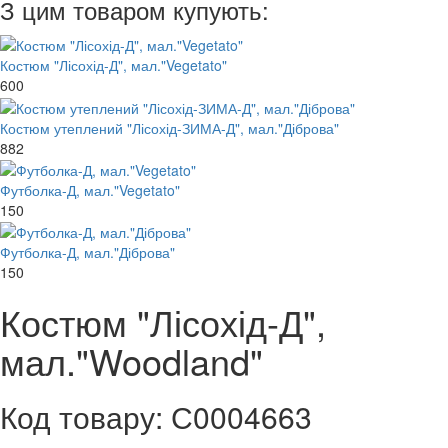
З цим товаром купують:
Костюм "Лісохід-Д", мал."Vegetato"
600
Костюм утеплений "Лісохід-ЗИМА-Д", мал."Діброва"
882
Футболка-Д, мал."Vegetato"
150
Футболка-Д, мал."Діброва"
150
Костюм "Лісохід-Д",
мал."Woodland"
Код товару: С0004663