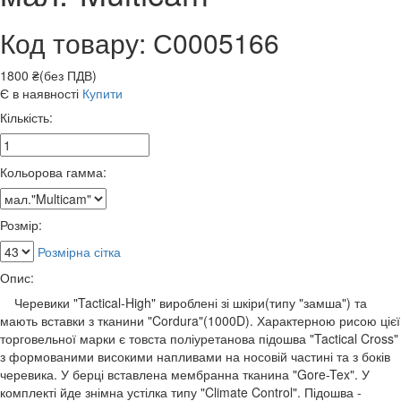
Код товару: С0005166
1800 ₴(без ПДВ)
Є в наявності
Купити
Кількість:
Кольорова гамма:
Розмір:
Розмірна сітка
Опис:
Черевики "Tactical-High" вироблені зі шкіри(типу "замша") та
мають вставки з тканини "Cordura"(1000D). Характерною рисою цієї
торговельної марки є товста поліуретанова підошва "Tactical Cross"
з формованими високими напливами на носовій частині та з боків
черевика. У берці вставлена мембранна тканина "Gore-Tex". У
комплекті йде знімна устілка типу "Climate Control". Підошва -