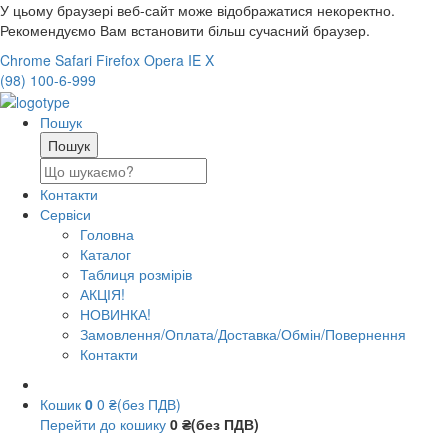
У цьому браузері веб-сайт може відображатися некоректно.
Рекомендуємо Вам встановити більш сучасний браузер.
Chrome
Safari
Firefox
Opera
IE
X
(98) 100-6-999
Пошук
Контакти
Сервіси
Головна
Каталог
Таблиця розмірів
АКЦІЯ!
НОВИНКА!
Замовлення/Оплата/Доставка/Обмін/Повернення
Контакти
Кошик
0
0 ₴(без ПДВ)
Перейти до кошику
0 ₴(без ПДВ)