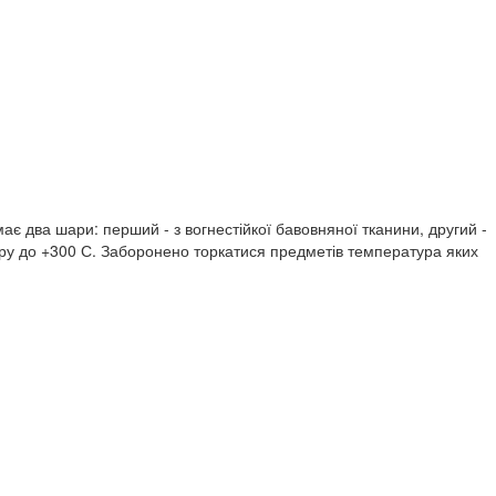
є два шари: перший - з вогнестійкої бавовняної тканини, другий -
туру до +300 С. Заборонено торкатися предметів температура яких