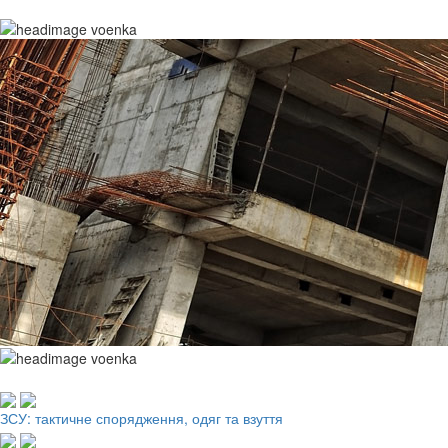
Робочий одяг, взуття, ЗІЗ
ЗСУ: тактичне спорядження, одяг та взуття