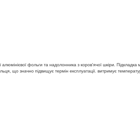
люмінієвої фольги та надолонника з коров'ячої шкіри. Підкладка ма
 пальця, що значно підвищує термін експлуатації. витримує темпера