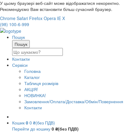
У цьому браузері веб-сайт може відображатися некоректно.
Рекомендуємо Вам встановити більш сучасний браузер.
Chrome
Safari
Firefox
Opera
IE
X
(98) 100-6-999
Пошук
Контакти
Сервіси
Головна
Каталог
Таблиця розмірів
АКЦІЯ!
НОВИНКА!
Замовлення/Оплата/Доставка/Обмін/Повернення
Контакти
Кошик
0
0 ₴(без ПДВ)
Перейти до кошику
0 ₴(без ПДВ)