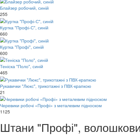
Блайзер робочий, синій
255
Куртка "Профі-С", синій
660
Куртка "Профі", синій
600
Теніска "Поло", синій
465
Рукавички "Люкс", трикотажні з ПВХ-крапкою
21
Черевики робочі «Профі» з металевим підноском
1125
Штани "Профі", волошков