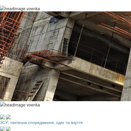
Робочий одяг, взуття, ЗІЗ
ЗСУ: тактичне спорядження, одяг та взуття