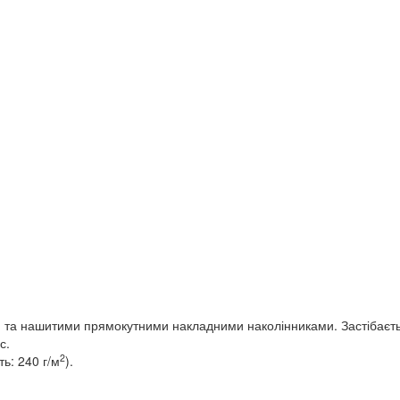
 нашитими прямокутними накладними наколінниками. Застібається 
с.
2
ь: 240 г/м
).