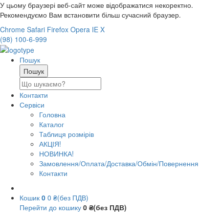
У цьому браузері веб-сайт може відображатися некоректно.
Рекомендуємо Вам встановити більш сучасний браузер.
Chrome
Safari
Firefox
Opera
IE
X
(98) 100-6-999
Пошук
Контакти
Сервіси
Головна
Каталог
Таблиця розмірів
АКЦІЯ!
НОВИНКА!
Замовлення/Оплата/Доставка/Обмін/Повернення
Контакти
Кошик
0
0 ₴(без ПДВ)
Перейти до кошику
0 ₴(без ПДВ)