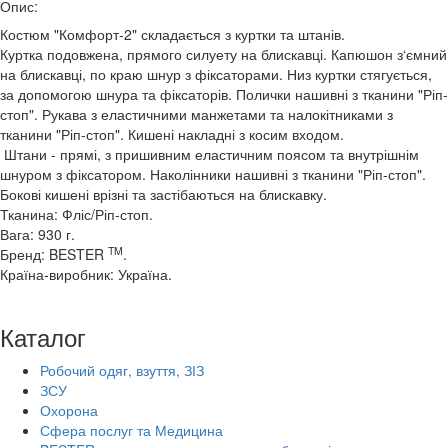
Опис:
Костюм "Комфорт-2" складається з куртки та штанів.
Куртка подовжена, прямого силуету на блискавці. Капюшон з‘ємний
на блискавці, по краю шнур з фіксаторами. Низ куртки стягується,
за допомогою шнура та фіксаторів. Полички нашивні з тканини "Ріп-
стоп". Рукава з еластичними манжетами та налокітниками з
тканини "Ріп-стоп". Кишені накладні з косим входом.
Штани - прямі, з пришивним еластичним поясом та внутрішнім
шнуром з фіксатором. Наколінники нашивні з тканини "Ріп-стоп".
Бокові кишені врізні та застібаються на блискавку.
Тканина: Фліс/Ріп-стоп.
Вага: 930 г.
TM
Бренд: BESTER
.
Країна-виробник: Україна.
Каталог
Робочий одяг, взуття, ЗІЗ
ЗСУ
Охорона
Сфера послуг та Медицина