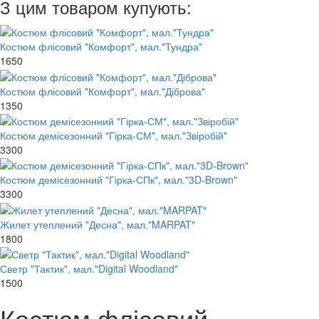
З цим товаром купують:
Костюм флісовий "Комфорт", мал."Тундра"
1650
Костюм флісовий "Комфорт", мал."Діброва"
1350
Костюм демісезонний "Гірка-СМ", мал."Звіробій"
3300
Костюм демісезонний "Гірка-СПк", мал."3D-Brown"
3300
Жилет утеплений "Десна", мал."MARPAT"
1800
Светр "Тактик", мал."Digital Woodland"
1500
Костюм флісовий